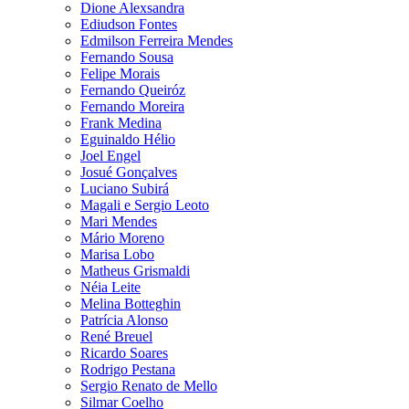
Dione Alexsandra
Ediudson Fontes
Edmilson Ferreira Mendes
Fernando Sousa
Felipe Morais
Fernando Queiróz
Fernando Moreira
Frank Medina
Eguinaldo Hélio
Joel Engel
Josué Gonçalves
Luciano Subirá
Magali e Sergio Leoto
Mari Mendes
Mário Moreno
Marisa Lobo
Matheus Grismaldi
Néia Leite
Melina Botteghin
Patrícia Alonso
René Breuel
Ricardo Soares
Rodrigo Pestana
Sergio Renato de Mello
Silmar Coelho