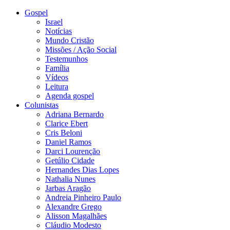
Gospel
Israel
Notícias
Mundo Cristão
Missões / Ação Social
Testemunhos
Família
Vídeos
Leitura
Agenda gospel
Colunistas
Adriana Bernardo
Clarice Ebert
Cris Beloni
Daniel Ramos
Darci Lourenção
Getúlio Cidade
Hernandes Dias Lopes
Nathalia Nunes
Jarbas Aragão
Andreia Pinheiro Paulo
Alexandre Grego
Alisson Magalhães
Cláudio Modesto