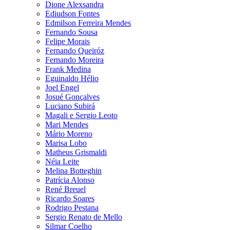
Dione Alexsandra
Ediudson Fontes
Edmilson Ferreira Mendes
Fernando Sousa
Felipe Morais
Fernando Queiróz
Fernando Moreira
Frank Medina
Eguinaldo Hélio
Joel Engel
Josué Gonçalves
Luciano Subirá
Magali e Sergio Leoto
Mari Mendes
Mário Moreno
Marisa Lobo
Matheus Grismaldi
Néia Leite
Melina Botteghin
Patrícia Alonso
René Breuel
Ricardo Soares
Rodrigo Pestana
Sergio Renato de Mello
Silmar Coelho