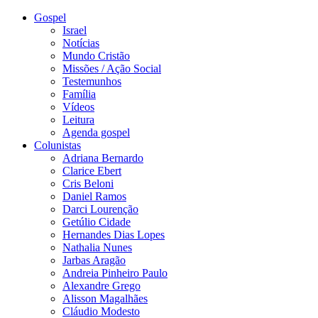
Gospel
Israel
Notícias
Mundo Cristão
Missões / Ação Social
Testemunhos
Família
Vídeos
Leitura
Agenda gospel
Colunistas
Adriana Bernardo
Clarice Ebert
Cris Beloni
Daniel Ramos
Darci Lourenção
Getúlio Cidade
Hernandes Dias Lopes
Nathalia Nunes
Jarbas Aragão
Andreia Pinheiro Paulo
Alexandre Grego
Alisson Magalhães
Cláudio Modesto