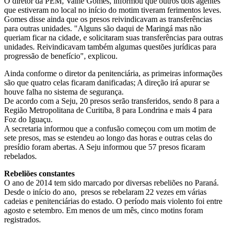
O diretor da PEM, Vaine Gomes, informou que outros dois agentes
que estiveram no local no início do motim tiveram ferimentos leves.
Gomes disse ainda que os presos reivindicavam as transferências
para outras unidades. "Alguns são daqui de Maringá mas não
queriam ficar na cidade, e solicitaram suas transferências para outras
unidades. Reivindicavam também algumas questões jurídicas para
progressão de benefício", explicou.
Ainda conforme o diretor da penitenciária, as primeiras informações
são que quatro celas ficaram danificadas; A direção irá apurar se
houve falha no sistema de segurança.
De acordo com a Seju, 20 presos serão transferidos, sendo 8 para a
Região Metropolitana de Curitiba, 8 para Londrina e mais 4 para
Foz do Iguaçu.
A secretaria informou que a confusão começou com um motim de
sete presos, mas se estendeu ao longo das horas e outras celas do
presídio foram abertas. A Seju informou que 57 presos ficaram
rebelados.
Rebeliões constantes
O ano de 2014 tem sido marcado por diversas rebeliões no Paraná.
Desde o início do ano, presos se rebelaram 22 vezes em várias
cadeias e penitenciárias do estado. O período mais violento foi entre
agosto e setembro. Em menos de um mês, cinco motins foram
registrados.