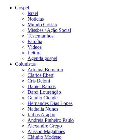
Gospel
Israel
Notícias
Mundo Cristão
Missões / Ação Social
Testemunhos
Família
Vídeos
Leitura
Agenda gospel
Colunistas
Adriana Bernardo
Clarice Ebert
Cris Beloni
Daniel Ramos
Darci Lourenção
Getúlio Cidade
Hernandes Dias Lopes
Nathalia Nunes
Jarbas Aragão
Andreia Pinheiro Paulo
Alexandre Grego
Alisson Magalhães
Cláudio Modesto