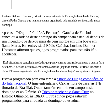
Luciano Dahmer Hocsman, primeiro vice-presidente da Federação Gaúcha de Futebol,
disse à Rádio Gaúcha que nenhum evento organizado pela entidade será realizado neste
domingo
<p class="\&quot;" \"="">A Federação Gaúcha de Futebol
cancelou a rodada deste domingo do campeonato estadual depois de
um incêndio que deixou mais de cem mortos em uma boate em
Santa Maria. Em entrevista à Rádio Gaúcha, Luciano Dahmer
Hocsman afirmou que os jogos programados para esta não irão
acontecer.
"Está oficialmente cancelada a rodada, que possivelmente será realocada para a quarta-feira
de cinzas. A decisão definitiva será tomada amanhã (segunda-feira)\", afirmou Hocman à
rádio. \"Evento organizado pela Federação Gaúcha não sai hoje\", completou o dirigente.
Estava programada para esta tarde a
estreia de Dunga como técnico
do Internacional
. O time enfrentaria o Caxias, fora de casa, às 17h
(horário de Brasília). Quem também entraria em campo neste
domingo er ao Grêmio. O
Tricolor receberia o Santa Cruz
no
Estádio Olímpico, às 19h30. Outros cinco jogos estavam
programados para a rodada de domingo do estadual.