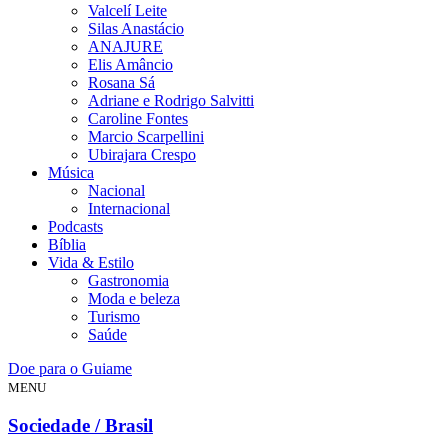
Valcelí Leite
Silas Anastácio
ANAJURE
Elis Amâncio
Rosana Sá
Adriane e Rodrigo Salvitti
Caroline Fontes
Marcio Scarpellini
Ubirajara Crespo
Música
Nacional
Internacional
Podcasts
Bíblia
Vida & Estilo
Gastronomia
Moda e beleza
Turismo
Saúde
Doe para o Guiame
MENU
Sociedade / Brasil