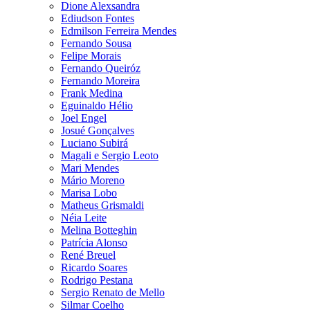
Dione Alexsandra
Ediudson Fontes
Edmilson Ferreira Mendes
Fernando Sousa
Felipe Morais
Fernando Queiróz
Fernando Moreira
Frank Medina
Eguinaldo Hélio
Joel Engel
Josué Gonçalves
Luciano Subirá
Magali e Sergio Leoto
Mari Mendes
Mário Moreno
Marisa Lobo
Matheus Grismaldi
Néia Leite
Melina Botteghin
Patrícia Alonso
René Breuel
Ricardo Soares
Rodrigo Pestana
Sergio Renato de Mello
Silmar Coelho