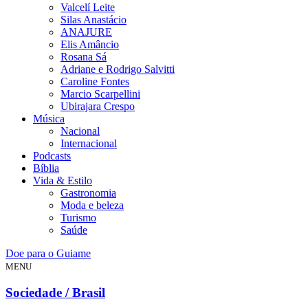
Valcelí Leite
Silas Anastácio
ANAJURE
Elis Amâncio
Rosana Sá
Adriane e Rodrigo Salvitti
Caroline Fontes
Marcio Scarpellini
Ubirajara Crespo
Música
Nacional
Internacional
Podcasts
Bíblia
Vida & Estilo
Gastronomia
Moda e beleza
Turismo
Saúde
Doe para o Guiame
MENU
Sociedade / Brasil