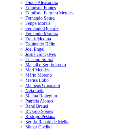
Dione Alexsandra
Ediudson Fontes
Edmilson Ferreira Mendes
Fernando Sousa
Felipe Morais
Fernando Queiróz
Fernando Moreira
Frank Medina
Eguinaldo Hélio
Joel Engel
Josué Gonçalves
Luciano Subirá
Magali e Sergio Leoto
Mari Mendes
Mário Moreno
Marisa Lobo
Matheus Grismaldi
Néia Leite
Melina Botteghin
Patrícia Alonso
René Breuel
Ricardo Soares
Rodrigo Pestana
Sergio Renato de Mello
Silmar Coelho