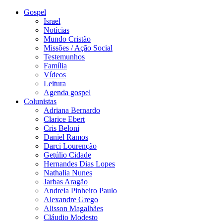
Gospel
Israel
Notícias
Mundo Cristão
Missões / Ação Social
Testemunhos
Família
Vídeos
Leitura
Agenda gospel
Colunistas
Adriana Bernardo
Clarice Ebert
Cris Beloni
Daniel Ramos
Darci Lourenção
Getúlio Cidade
Hernandes Dias Lopes
Nathalia Nunes
Jarbas Aragão
Andreia Pinheiro Paulo
Alexandre Grego
Alisson Magalhães
Cláudio Modesto