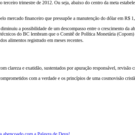
o terceiro trimestre de 2012. Ou seja, abaixo do centro da meta estabe
pelo mercado financeiro que pressupõe a manutenção do dólar em R$ 1,7
os diminuiu a possibilidade de um descompasso entre o crescimento da a
 técnicos do BC lembram que o Comitê de Política Monetária (Copom) re
dos alimentos registrado em meses recentes.
 clareza e exatidão, sustentados por apuração responsável, revisão cri
comprometidos com a verdade e os princípios de uma cosmovisão cristã
a abençoado com a Palavra de Deus!