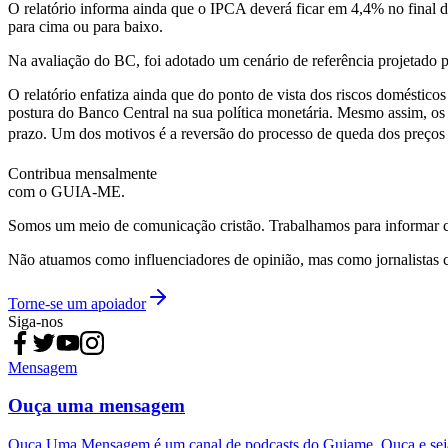
O relatório informa ainda que o IPCA deverá ficar em 4,4% no final d
para cima ou para baixo.
Na avaliação do BC, foi adotado um cenário de referência projetado 
O relatório enfatiza ainda que do ponto de vista dos riscos doméstic
postura do Banco Central na sua política monetária. Mesmo assim, os
prazo. Um dos motivos é a reversão do processo de queda dos preços 
Contribua mensalmente
com o GUIA-ME.
Somos um meio de comunicação cristão. Trabalhamos para informar com
Não atuamos como influenciadores de opinião, mas como jornalistas 
Torne-se um apoiador
Siga-nos
Mensagem
Ouça uma mensagem
Ouça Uma Mensagem é um canal de podcasts do Guiame. Ouça e sej