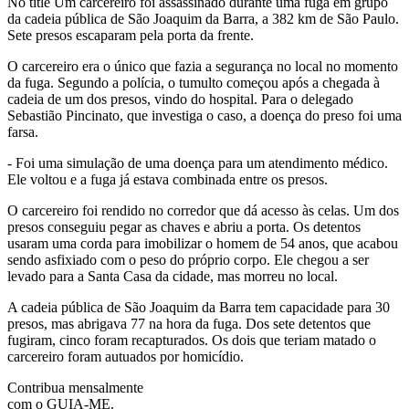
No title Um carcereiro foi assassinado durante uma fuga em grupo
da cadeia pública de São Joaquim da Barra, a 382 km de São Paulo.
Sete presos escaparam pela porta da frente.
O carcereiro era o único que fazia a segurança no local no momento
da fuga. Segundo a polícia, o tumulto começou após a chegada à
cadeia de um dos presos, vindo do hospital. Para o delegado
Sebastião Pincinato, que investiga o caso, a doença do preso foi uma
farsa.
- Foi uma simulação de uma doença para um atendimento médico.
Ele voltou e a fuga já estava combinada entre os presos.
O carcereiro foi rendido no corredor que dá acesso às celas. Um dos
presos conseguiu pegar as chaves e abriu a porta. Os detentos
usaram uma corda para imobilizar o homem de 54 anos, que acabou
sendo asfixiado com o peso do próprio corpo. Ele chegou a ser
levado para a Santa Casa da cidade, mas morreu no local.
A cadeia pública de São Joaquim da Barra tem capacidade para 30
presos, mas abrigava 77 na hora da fuga. Dos sete detentos que
fugiram, cinco foram recapturados. Os dois que teriam matado o
carcereiro foram autuados por homicídio.
Contribua mensalmente
com o GUIA-ME.