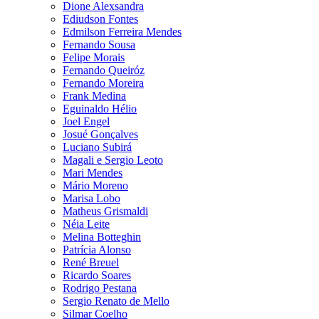
Dione Alexsandra
Ediudson Fontes
Edmilson Ferreira Mendes
Fernando Sousa
Felipe Morais
Fernando Queiróz
Fernando Moreira
Frank Medina
Eguinaldo Hélio
Joel Engel
Josué Gonçalves
Luciano Subirá
Magali e Sergio Leoto
Mari Mendes
Mário Moreno
Marisa Lobo
Matheus Grismaldi
Néia Leite
Melina Botteghin
Patrícia Alonso
René Breuel
Ricardo Soares
Rodrigo Pestana
Sergio Renato de Mello
Silmar Coelho