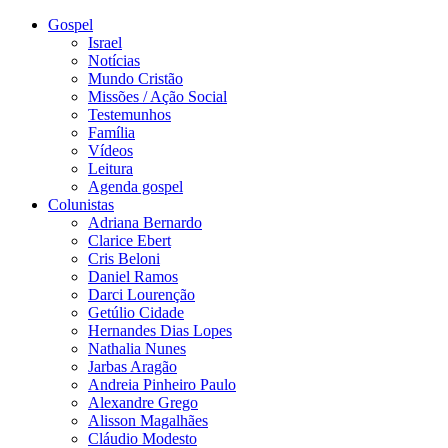
Gospel
Israel
Notícias
Mundo Cristão
Missões / Ação Social
Testemunhos
Família
Vídeos
Leitura
Agenda gospel
Colunistas
Adriana Bernardo
Clarice Ebert
Cris Beloni
Daniel Ramos
Darci Lourenção
Getúlio Cidade
Hernandes Dias Lopes
Nathalia Nunes
Jarbas Aragão
Andreia Pinheiro Paulo
Alexandre Grego
Alisson Magalhães
Cláudio Modesto