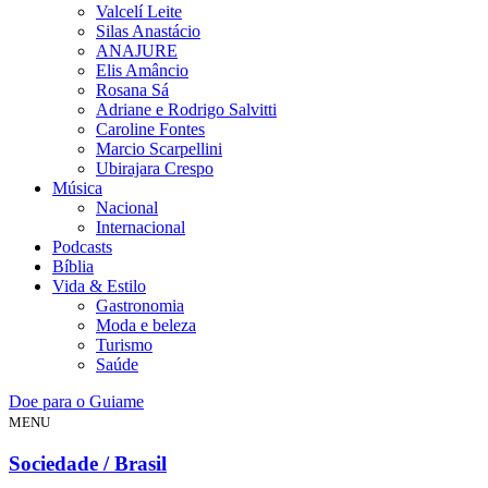
Valcelí Leite
Silas Anastácio
ANAJURE
Elis Amâncio
Rosana Sá
Adriane e Rodrigo Salvitti
Caroline Fontes
Marcio Scarpellini
Ubirajara Crespo
Música
Nacional
Internacional
Podcasts
Bíblia
Vida & Estilo
Gastronomia
Moda e beleza
Turismo
Saúde
Doe para o Guiame
MENU
Sociedade / Brasil