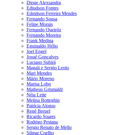
Dione Alexsandra
Ediudson Fontes
Edmilson Ferreira Mendes
Fernando Sousa
Felipe Morais
Fernando Queiróz
Fernando Moreira
Frank Medina
Eguinaldo Hélio
Joel Engel
Josué Gonçalves
Luciano Subirá
Magali e Sergio Leoto
Mari Mendes
Mário Moreno
Marisa Lobo
Matheus Grismaldi
Néia Leite
Melina Botteghin
Patrícia Alonso
René Breuel
Ricardo Soares
Rodrigo Pestana
Sergio Renato de Mello
Silmar Coelho