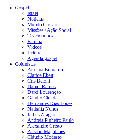
Gospel
Israel
Notícias
Mundo Cristão
Missões / Ação Social
Testemunhos
Família
Vídeos
Leitura
Agenda gospel
Colunistas
Adriana Bernardo
Clarice Ebert
Cris Beloni
Daniel Ramos
Darci Lourenção
Getúlio Cidade
Hernandes Dias Lopes
Nathalia Nunes
Jarbas Aragão
Andreia Pinheiro Paulo
Alexandre Grego
Alisson Magalhães
Cláudio Modesto