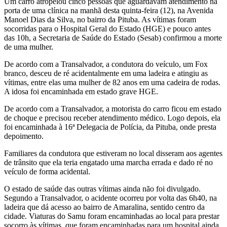
Um carro atropelou cinco pessoas que aguardavam atendimento na
porta de uma clínica na manhã desta quinta-feira (12), na Avenida
Manoel Dias da Silva, no bairro da Pituba. As vítimas foram
socorridas para o Hospital Geral do Estado (HGE) e pouco antes
das 10h, a Secretaria de Saúde do Estado (Sesab) confirmou a morte
de uma mulher.
De acordo com a Transalvador, a condutora do veículo, um Fox
branco, desceu de ré acidentalmente em uma ladeira e atingiu as
vítimas, entre elas uma mulher de 82 anos em uma cadeira de rodas.
A idosa foi encaminhada em estado grave HGE.
De acordo com a Transalvador, a motorista do carro ficou em estado
de choque e precisou receber atendimento médico. Logo depois, ela
foi encaminhada à 16ª Delegacia de Polícia, da Pituba, onde presta
depoimento.
Familiares da condutora que estiveram no local disseram aos agentes
de trânsito que ela teria engatado uma marcha errada e dado ré no
veículo de forma acidental.
O estado de saúde das outras vítimas ainda não foi divulgado.
Segundo a Transalvador, o acidente ocorreu por volta das 6h40, na
ladeira que dá acesso ao bairro de Amaralina, sentido centro da
cidade. Viaturas do Samu foram encaminhadas ao local para prestar
socorro às vítimas, que foram encaminhadas para um hospital ainda