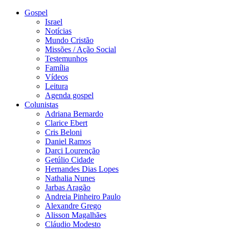
Gospel
Israel
Notícias
Mundo Cristão
Missões / Ação Social
Testemunhos
Família
Vídeos
Leitura
Agenda gospel
Colunistas
Adriana Bernardo
Clarice Ebert
Cris Beloni
Daniel Ramos
Darci Lourenção
Getúlio Cidade
Hernandes Dias Lopes
Nathalia Nunes
Jarbas Aragão
Andreia Pinheiro Paulo
Alexandre Grego
Alisson Magalhães
Cláudio Modesto