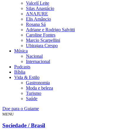
Valcelí Leite
Silas Anastácio
ANAJURE
Elis Amâncio
Rosana Sá
Adriane e Rodrigo Salvitti
Caroline Fontes
Marcio Scarpellini
Ubirajara Crespo
Música
Nacional
Internacional
Podcasts
Bíblia
Vida & Estilo
Gastronomia
Moda e beleza
Turismo
Saúde
Doe para o Guiame
MENU
Sociedade / Brasil