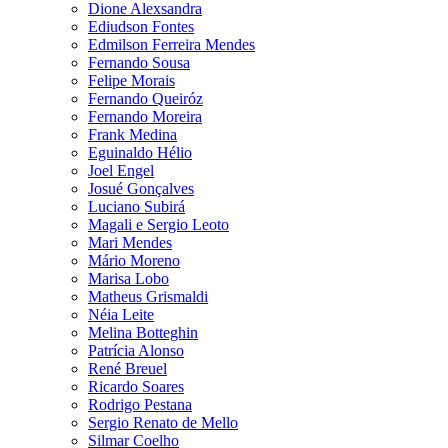
Dione Alexsandra
Ediudson Fontes
Edmilson Ferreira Mendes
Fernando Sousa
Felipe Morais
Fernando Queiróz
Fernando Moreira
Frank Medina
Eguinaldo Hélio
Joel Engel
Josué Gonçalves
Luciano Subirá
Magali e Sergio Leoto
Mari Mendes
Mário Moreno
Marisa Lobo
Matheus Grismaldi
Néia Leite
Melina Botteghin
Patrícia Alonso
René Breuel
Ricardo Soares
Rodrigo Pestana
Sergio Renato de Mello
Silmar Coelho