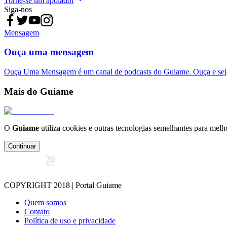
Torne-se um apoiador
Siga-nos
Mensagem
Ouça uma mensagem
Ouça Uma Mensagem é um canal de podcasts do Guiame. Ouça e sej
Mais do Guiame
O
Guiame
utiliza cookies e outras tecnologias semelhantes para melh
Continuar
COPYRIGHT 2018 | Portal Guiame
Quem somos
Contato
Política de uso e privacidade