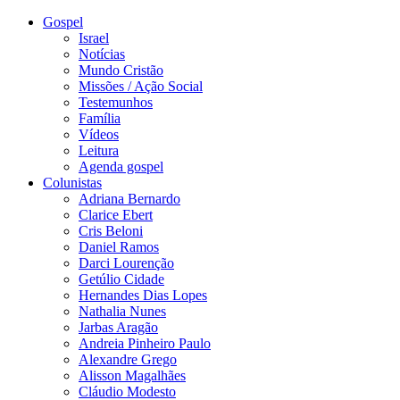
Gospel
Israel
Notícias
Mundo Cristão
Missões / Ação Social
Testemunhos
Família
Vídeos
Leitura
Agenda gospel
Colunistas
Adriana Bernardo
Clarice Ebert
Cris Beloni
Daniel Ramos
Darci Lourenção
Getúlio Cidade
Hernandes Dias Lopes
Nathalia Nunes
Jarbas Aragão
Andreia Pinheiro Paulo
Alexandre Grego
Alisson Magalhães
Cláudio Modesto