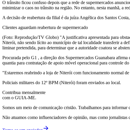
O trânsito ficou confuso depois que a rede de supermercados anunciou
minimizar o caos no trânsito na região. No entanto, nesta manhã, a re
A decisão de reabertura da filial é da juíza Angélica dos Santos Costa, 
Clientes aguardam reabertura de supermercado
(Foto: Reprodução/TV Globo) "A justificativa apresentada para obstacu
Niterói, não sendo lícito ao município de tal localidade transferir a de
liminar pretendida, para determinar que a autoridade coatora se abste
Procurada pelo G1 , a direção dos Supermercados Guanabara afirma q
quantia para contratação de apoio móvel operacional para controle do 
"Estaremos reabrindo a loja de Niterói com funcionamento normal de n
Policiais militares do 12º BPM (Niterói) foram enviados ao local.
Contribua mensalmente
com o GUIA-ME.
Somos um meio de comunicação cristão. Trabalhamos para informar com
Não atuamos como influenciadores de opinião, mas como jornalistas 