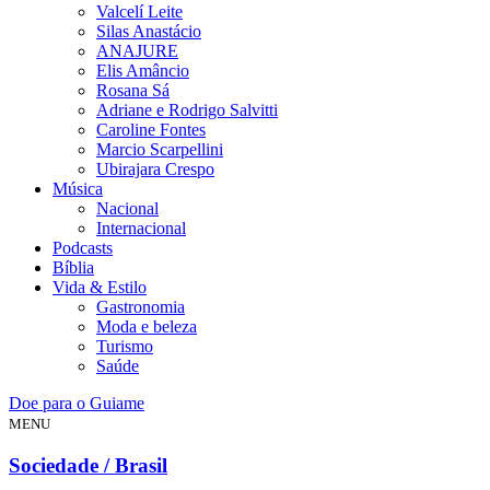
Valcelí Leite
Silas Anastácio
ANAJURE
Elis Amâncio
Rosana Sá
Adriane e Rodrigo Salvitti
Caroline Fontes
Marcio Scarpellini
Ubirajara Crespo
Música
Nacional
Internacional
Podcasts
Bíblia
Vida & Estilo
Gastronomia
Moda e beleza
Turismo
Saúde
Doe para o Guiame
MENU
Sociedade / Brasil