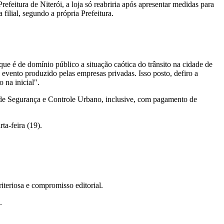
eitura de Niterói, a loja só reabriria após apresentar medidas para
ilial, segundo a própria Prefeitura.
que é de domínio público a situação caótica do trânsito na cidade de
 ao evento produzido pelas empresas privadas. Isso posto, defiro a
o na inicial".
 de Segurança e Controle Urbano, inclusive, com pagamento de
ta-feira (19).
teriosa e compromisso editorial.
.