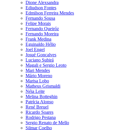
Dione Alexsandra
Ediudson Fontes
Edmilson Ferreira Mendes
Fernando Sousa
Felipe Morais
Fernando Queiróz
Fernando Moreira
Frank Medina
Eguinaldo Hélio
Joel Engel
Josué Gonçalves
Luciano Subirá
Magali e Sergio Leoto
Mari Mendes
Mário Moreno
Marisa Lobo
Matheus Grismaldi
Néia Leite
Melina Botteghin
Patrícia Alonso
René Breuel
Ricardo Soares
Rodrigo Pestana
Sergio Renato de Mello
Silmar Coelho