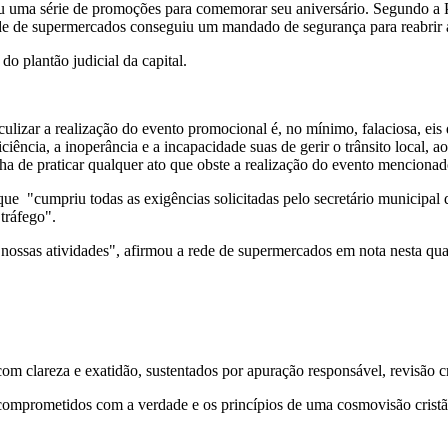
 uma série de promoções para comemorar seu aniversário. Segundo a Pref
de de supermercados conseguiu um mandado de segurança para reabrir a f
do plantão judicial da capital.
lizar a realização do evento promocional é, no mínimo, falaciosa, eis 
ficiência, a inoperância e a incapacidade suas de gerir o trânsito local,
nha de praticar qualquer ato que obste a realização do evento mencionad
ue "cumpriu todas as exigências solicitadas pelo secretário municipal
tráfego".
ossas atividades", afirmou a rede de supermercados em nota nesta quar
 clareza e exatidão, sustentados por apuração responsável, revisão cri
comprometidos com a verdade e os princípios de uma cosmovisão cristã