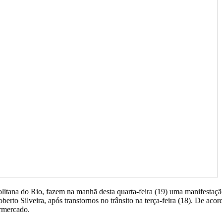
tana do Rio, fazem na manhã desta quarta-feira (19) uma manifestação
erto Silveira, após transtornos no trânsito na terça-feira (18). De aco
rmercado.