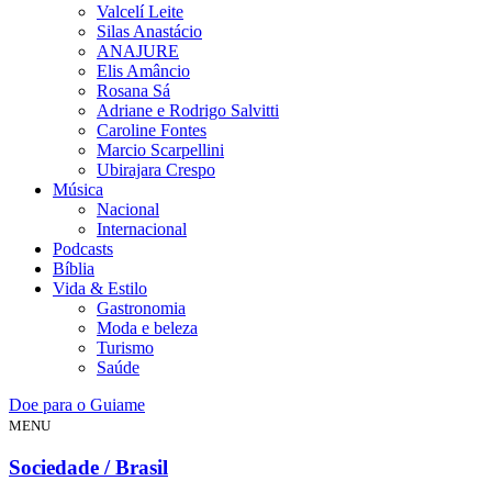
Valcelí Leite
Silas Anastácio
ANAJURE
Elis Amâncio
Rosana Sá
Adriane e Rodrigo Salvitti
Caroline Fontes
Marcio Scarpellini
Ubirajara Crespo
Música
Nacional
Internacional
Podcasts
Bíblia
Vida & Estilo
Gastronomia
Moda e beleza
Turismo
Saúde
Doe para o Guiame
MENU
Sociedade / Brasil