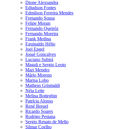
Dione Alexsandra
Ediudson Fontes
Edmilson Ferreira Mendes
Fernando Sousa
Felipe Morais
Fernando Queiróz
Fernando Moreira
Frank Medina
Eguinaldo Hélio
Joel Engel
Josué Gonçalves
Luciano Subirá
Magali e Sergio Leoto
Mari Mendes
Mário Moreno
Marisa Lobo
Matheus Grismaldi
Néia Leite
Melina Botteghin
Patrícia Alonso
René Breuel
Ricardo Soares
Rodrigo Pestana
Sergio Renato de Mello
Silmar Coelho