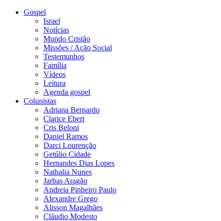
Gospel
Israel
Notícias
Mundo Cristão
Missões / Ação Social
Testemunhos
Família
Vídeos
Leitura
Agenda gospel
Colunistas
Adriana Bernardo
Clarice Ebert
Cris Beloni
Daniel Ramos
Darci Lourenção
Getúlio Cidade
Hernandes Dias Lopes
Nathalia Nunes
Jarbas Aragão
Andreia Pinheiro Paulo
Alexandre Grego
Alisson Magalhães
Cláudio Modesto