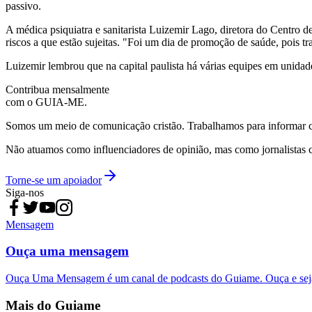
passivo.
A médica psiquiatra e sanitarista Luizemir Lago, diretora do Centro 
riscos a que estão sujeitas. "Foi um dia de promoção de saúde, pois tr
Luizemir lembrou que na capital paulista há várias equipes em unidad
Contribua mensalmente
com o GUIA-ME.
Somos um meio de comunicação cristão. Trabalhamos para informar com
Não atuamos como influenciadores de opinião, mas como jornalistas 
Torne-se um apoiador
Siga-nos
Mensagem
Ouça uma mensagem
Ouça Uma Mensagem é um canal de podcasts do Guiame. Ouça e sej
Mais do Guiame