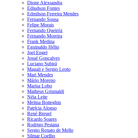
Dione Alexsandra
Ediudson Fontes
Edmilson Ferreira Mendes
Fernando Sousa
Felipe Morais
Fernando Queiróz
Fernando Moreira
Frank Medina
Eguinaldo Hélio
Joel Engel
Josué Gonçalves
Luciano Subirá
Magali e Sergio Leoto
Mari Mendes
Mário Moreno
Marisa Lobo
Matheus Grismaldi
Néia Leite
Melina Botteghin
Patrícia Alonso
René Breuel
Ricardo Soares
Rodrigo Pestana
Sergio Renato de Mello
Silmar Coelho