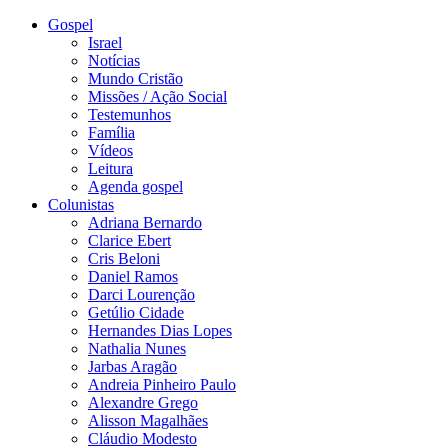
Gospel
Israel
Notícias
Mundo Cristão
Missões / Ação Social
Testemunhos
Família
Vídeos
Leitura
Agenda gospel
Colunistas
Adriana Bernardo
Clarice Ebert
Cris Beloni
Daniel Ramos
Darci Lourenção
Getúlio Cidade
Hernandes Dias Lopes
Nathalia Nunes
Jarbas Aragão
Andreia Pinheiro Paulo
Alexandre Grego
Alisson Magalhães
Cláudio Modesto