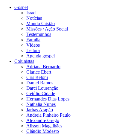
Gospel
Israel
Notícias
Mundo Cristão
Missões / Ação Social
Testemunhos
Família
Vídeos
Leitura
Agenda gospel
Colunistas
Adriana Bernardo
Clarice Ebert
Cris Beloni
Daniel Ramos
Darci Lourenção
Getúlio Cidade
Hernandes Dias Lopes
Nathalia Nunes
Jarbas Aragão
Andreia Pinheiro Paulo
Alexandre Grego
Alisson Magalhães
Cláudio Modesto