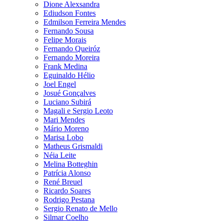
Dione Alexsandra
Ediudson Fontes
Edmilson Ferreira Mendes
Fernando Sousa
Felipe Morais
Fernando Queiróz
Fernando Moreira
Frank Medina
Eguinaldo Hélio
Joel Engel
Josué Gonçalves
Luciano Subirá
Magali e Sergio Leoto
Mari Mendes
Mário Moreno
Marisa Lobo
Matheus Grismaldi
Néia Leite
Melina Botteghin
Patrícia Alonso
René Breuel
Ricardo Soares
Rodrigo Pestana
Sergio Renato de Mello
Silmar Coelho