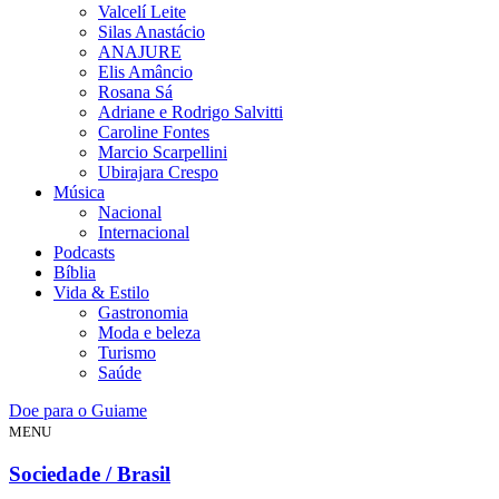
Valcelí Leite
Silas Anastácio
ANAJURE
Elis Amâncio
Rosana Sá
Adriane e Rodrigo Salvitti
Caroline Fontes
Marcio Scarpellini
Ubirajara Crespo
Música
Nacional
Internacional
Podcasts
Bíblia
Vida & Estilo
Gastronomia
Moda e beleza
Turismo
Saúde
Doe para o Guiame
MENU
Sociedade / Brasil