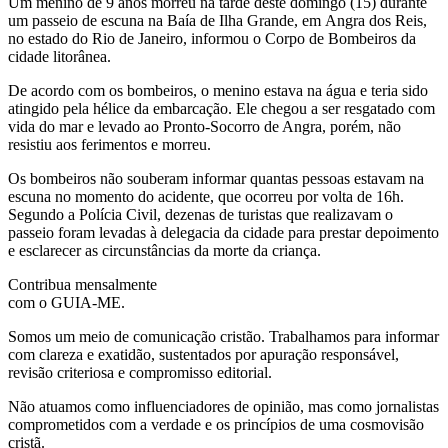
Um menino de 9 anos morreu na tarde deste domingo (15) durante
um passeio de escuna na Baía de Ilha Grande, em Angra dos Reis,
no estado do Rio de Janeiro, informou o Corpo de Bombeiros da
cidade litorânea.
De acordo com os bombeiros, o menino estava na água e teria sido
atingido pela hélice da embarcação. Ele chegou a ser resgatado com
vida do mar e levado ao Pronto-Socorro de Angra, porém, não
resistiu aos ferimentos e morreu.
Os bombeiros não souberam informar quantas pessoas estavam na
escuna no momento do acidente, que ocorreu por volta de 16h.
Segundo a Polícia Civil, dezenas de turistas que realizavam o
passeio foram levadas à delegacia da cidade para prestar depoimento
e esclarecer as circunstâncias da morte da criança.
Contribua mensalmente
com o GUIA-ME.
Somos um meio de comunicação cristão. Trabalhamos para informar
com clareza e exatidão, sustentados por apuração responsável,
revisão criteriosa e compromisso editorial.
Não atuamos como influenciadores de opinião, mas como jornalistas
comprometidos com a verdade e os princípios de uma cosmovisão
cristã.