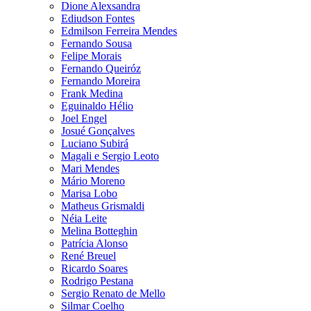
Dione Alexsandra
Ediudson Fontes
Edmilson Ferreira Mendes
Fernando Sousa
Felipe Morais
Fernando Queiróz
Fernando Moreira
Frank Medina
Eguinaldo Hélio
Joel Engel
Josué Gonçalves
Luciano Subirá
Magali e Sergio Leoto
Mari Mendes
Mário Moreno
Marisa Lobo
Matheus Grismaldi
Néia Leite
Melina Botteghin
Patrícia Alonso
René Breuel
Ricardo Soares
Rodrigo Pestana
Sergio Renato de Mello
Silmar Coelho