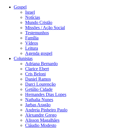
Gospel
Israel
Notícias
Mundo Cristão
Missões / Ação Social
Testemunhos
Família
Vídeos
Leitura
Agenda gospel
Colunistas
Adriana Bernardo
Clarice Ebert
Cris Beloni
Daniel Ramos
Darci Lourenção
Getúlio Cidade
Hernandes Dias Lopes
Nathalia Nunes
Jarbas Aragão
Andreia Pinheiro Paulo
Alexandre Grego
Alisson Magalhães
Cláudio Modesto