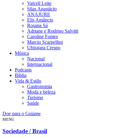
Valcelí Leite
Silas Anastácio
ANAJURE
Elis Amâncio
Rosana Sá
Adriane e Rodrigo Salvitti
Caroline Fontes
Marcio Scarpellini
Ubirajara Crespo
Música
Nacional
Internacional
Podcasts
Bíblia
Vida & Estilo
Gastronomia
Moda e beleza
Turismo
Saúde
Doe para o Guiame
MENU
Sociedade / Brasil