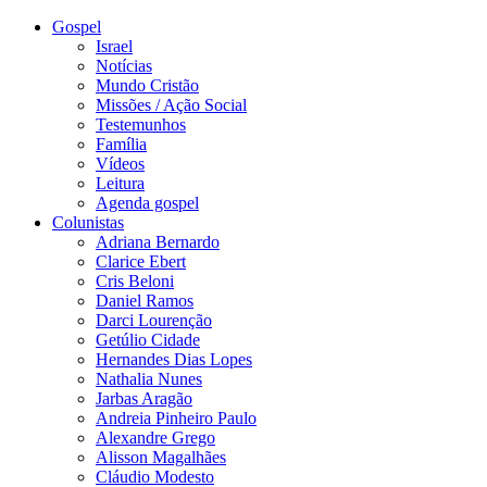
Gospel
Israel
Notícias
Mundo Cristão
Missões / Ação Social
Testemunhos
Família
Vídeos
Leitura
Agenda gospel
Colunistas
Adriana Bernardo
Clarice Ebert
Cris Beloni
Daniel Ramos
Darci Lourenção
Getúlio Cidade
Hernandes Dias Lopes
Nathalia Nunes
Jarbas Aragão
Andreia Pinheiro Paulo
Alexandre Grego
Alisson Magalhães
Cláudio Modesto