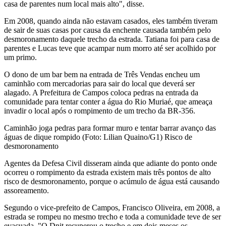
casa de parentes num local mais alto", disse.
Em 2008, quando ainda não estavam casados, eles também tiveram
de sair de suas casas por causa da enchente causada também pelo
desmoronamento daquele trecho da estrada. Tatiana foi para casa de
parentes e Lucas teve que acampar num morro até ser acolhido por
um primo.
O dono de um bar bem na entrada de Três Vendas encheu um
caminhão com mercadorias para sair do local que deverá ser
alagado. A Prefeitura de Campos coloca pedras na entrada da
comunidade para tentar conter a água do Rio Muriaé, que ameaça
invadir o local após o rompimento de um trecho da BR-356.
Caminhão joga pedras para formar muro e tentar barrar avanço das
águas de dique rompido (Foto: Lilian Quaino/G1) Risco de
desmoronamento
Agentes da Defesa Civil disseram ainda que adiante do ponto onde
ocorreu o rompimento da estrada existem mais três pontos de alto
risco de desmoronamento, porque o acúmulo de água está causando
assoreamento.
Segundo o vice-prefeito de Campos, Francisco Oliveira, em 2008, a
estrada se rompeu no mesmo trecho e toda a comunidade teve de ser
evacuada. "O Dnit recuperou o trecho e em dois meses os