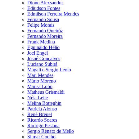
Dione Alexsandra
Ediudson Fontes
Edmilson Ferreira Mendes
Fernando Sousa
Felipe Morais
Fernando Queiróz
Fernando Moreira
Frank Medina
Eguinaldo Hélio
Joel Engel
Josué Gonçalves
Luciano Subirá
Magali e Sergio Leoto
Mari Mendes
Mário Moreno
Marisa Lobo
Matheus Grismaldi
Néia Leite
Melina Botteghin
Patrícia Alonso
René Breuel
Ricardo Soares
Rodrigo Pestana
Sergio Renato de Mello
Silmar Coelho