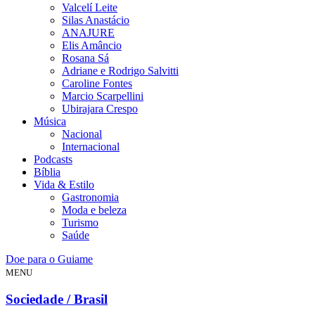
Valcelí Leite
Silas Anastácio
ANAJURE
Elis Amâncio
Rosana Sá
Adriane e Rodrigo Salvitti
Caroline Fontes
Marcio Scarpellini
Ubirajara Crespo
Música
Nacional
Internacional
Podcasts
Bíblia
Vida & Estilo
Gastronomia
Moda e beleza
Turismo
Saúde
Doe para o Guiame
MENU
Sociedade / Brasil