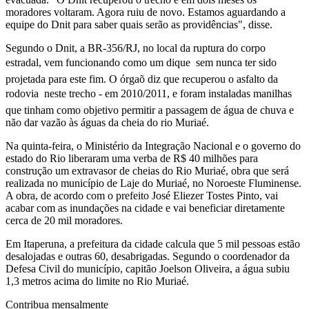
moradores voltaram. Agora ruiu de novo. Estamos aguardando a
equipe do Dnit para saber quais serão as providências", disse.
Segundo o Dnit, a BR-356/RJ, no local da ruptura do corpo
estradal, vem funcionando como um dique  sem nunca ter sido
projetada para este fim. O órgaõ diz que recuperou o asfalto da
rodovia  neste trecho - em 2010/2011, e foram instaladas manilhas
que tinham como objetivo permitir a passagem de água de chuva e
não dar vazão às águas da cheia do rio Muriaé.
Na quinta-feira, o Ministério da Integração Nacional e o governo do
estado do Rio liberaram uma verba de R$ 40 milhões para
construção um extravasor de cheias do Rio Muriaé, obra que será
realizada no município de Laje do Muriaé, no Noroeste Fluminense.
A obra, de acordo com o prefeito José Eliezer Tostes Pinto, vai
acabar com as inundações na cidade e vai beneficiar diretamente
cerca de 20 mil moradores.
Em Itaperuna, a prefeitura da cidade calcula que 5 mil pessoas estão
desalojadas e outras 60, desabrigadas. Segundo o coordenador da
Defesa Civil do município, capitão Joelson Oliveira, a água subiu
1,3 metros acima do limite no Rio Muriaé.
Contribua mensalmente