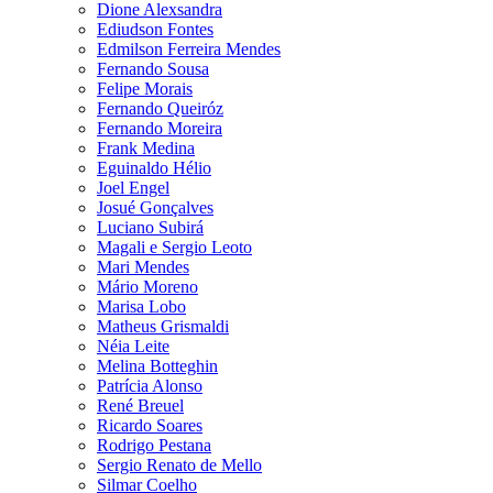
Dione Alexsandra
Ediudson Fontes
Edmilson Ferreira Mendes
Fernando Sousa
Felipe Morais
Fernando Queiróz
Fernando Moreira
Frank Medina
Eguinaldo Hélio
Joel Engel
Josué Gonçalves
Luciano Subirá
Magali e Sergio Leoto
Mari Mendes
Mário Moreno
Marisa Lobo
Matheus Grismaldi
Néia Leite
Melina Botteghin
Patrícia Alonso
René Breuel
Ricardo Soares
Rodrigo Pestana
Sergio Renato de Mello
Silmar Coelho