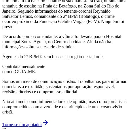
Um homem foi baleado na tarde desta quarta-feira (30), durante uma
tentativa de assalto na Praia de Botafogo, na Zona Sul do Rio de
Janeiro. Segundo informações do tenente-coronel Reynaldo
Salvador Lemos, comandante do 2º BPM (Botafogo), o crime
ocorreu próximo da Fundação Getúlio Vargas (FGV). Ninguém foi
preso.
De acordo com o comandante, a vítima foi levada para o Hospital
municipal Souza Aguiar, no Centro da cidade. Ainda não há
informações sobre seu estado de saúde. .
Agentes do 2º BPM fazem buscas na região nesta tarde.
Contribua mensalmente
com o GUIA-ME.
Somos um meio de comunicação cristão. Trabalhamos para informar
com clareza e exatidão, sustentados por apuração responsável,
revisão criteriosa e compromisso editorial.
Não atuamos como influenciadores de opinião, mas como jornalistas
comprometidos com a verdade e os princípios de uma cosmovisão
cristã.
Torne-se um apoiador