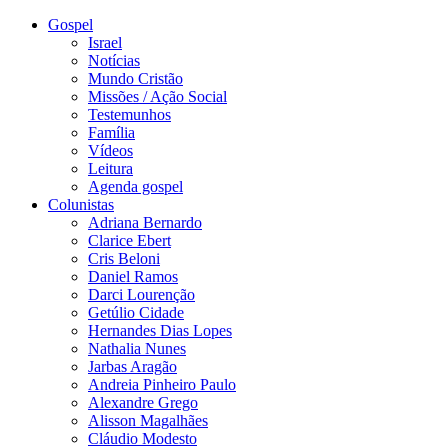
Gospel
Israel
Notícias
Mundo Cristão
Missões / Ação Social
Testemunhos
Família
Vídeos
Leitura
Agenda gospel
Colunistas
Adriana Bernardo
Clarice Ebert
Cris Beloni
Daniel Ramos
Darci Lourenção
Getúlio Cidade
Hernandes Dias Lopes
Nathalia Nunes
Jarbas Aragão
Andreia Pinheiro Paulo
Alexandre Grego
Alisson Magalhães
Cláudio Modesto