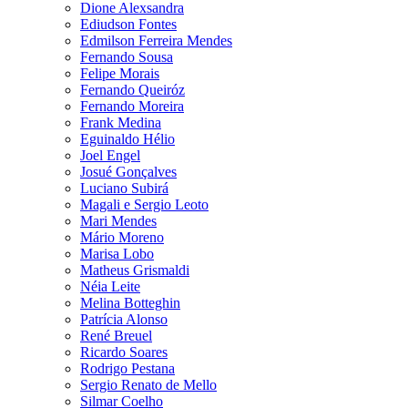
Dione Alexsandra
Ediudson Fontes
Edmilson Ferreira Mendes
Fernando Sousa
Felipe Morais
Fernando Queiróz
Fernando Moreira
Frank Medina
Eguinaldo Hélio
Joel Engel
Josué Gonçalves
Luciano Subirá
Magali e Sergio Leoto
Mari Mendes
Mário Moreno
Marisa Lobo
Matheus Grismaldi
Néia Leite
Melina Botteghin
Patrícia Alonso
René Breuel
Ricardo Soares
Rodrigo Pestana
Sergio Renato de Mello
Silmar Coelho