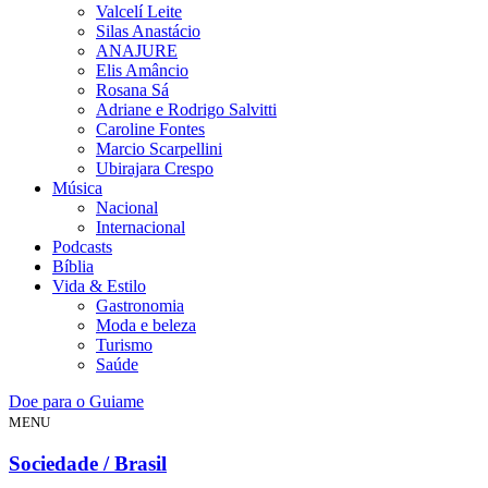
Valcelí Leite
Silas Anastácio
ANAJURE
Elis Amâncio
Rosana Sá
Adriane e Rodrigo Salvitti
Caroline Fontes
Marcio Scarpellini
Ubirajara Crespo
Música
Nacional
Internacional
Podcasts
Bíblia
Vida & Estilo
Gastronomia
Moda e beleza
Turismo
Saúde
Doe para o Guiame
MENU
Sociedade / Brasil