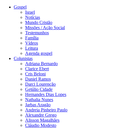
Gospel
Israel
Notícias
Mundo Cristão
Missões / Ação Social
Testemunhos
Família
Vídeos
Leitura
Agenda gospel
Colunistas
Adriana Bernardo
Clarice Ebert
Cris Beloni
Daniel Ramos
Darci Lourenção
Getúlio Cidade
Hernandes Dias Lopes
Nathalia Nunes
Jarbas Aragão
Andreia Pinheiro Paulo
Alexandre Grego
Alisson Magalhães
Cláudio Modesto