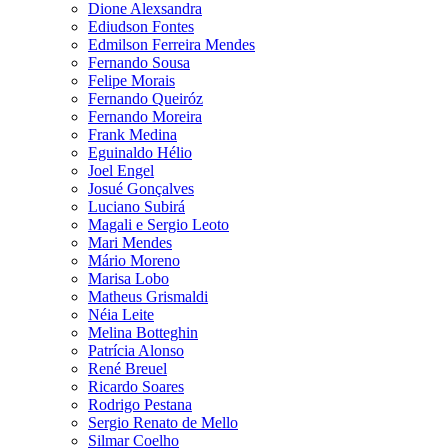
Dione Alexsandra
Ediudson Fontes
Edmilson Ferreira Mendes
Fernando Sousa
Felipe Morais
Fernando Queiróz
Fernando Moreira
Frank Medina
Eguinaldo Hélio
Joel Engel
Josué Gonçalves
Luciano Subirá
Magali e Sergio Leoto
Mari Mendes
Mário Moreno
Marisa Lobo
Matheus Grismaldi
Néia Leite
Melina Botteghin
Patrícia Alonso
René Breuel
Ricardo Soares
Rodrigo Pestana
Sergio Renato de Mello
Silmar Coelho