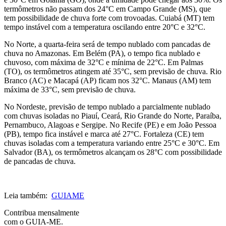
termômetros não passam dos 24°C em Campo Grande (MS), que
tem possibilidade de chuva forte com trovoadas. Cuiabá (MT) tem
tempo instável com a temperatura oscilando entre 20°C e 32°C.
No Norte, a quarta-feira será de tempo nublado com pancadas de
chuva no Amazonas. Em Belém (PA), o tempo fica nublado e
chuvoso, com máxima de 32°C e mínima de 22°C. Em Palmas
(TO), os termômetros atingem até 35°C, sem previsão de chuva. Rio
Branco (AC) e Macapá (AP) ficam nos 32°C. Manaus (AM) tem
máxima de 33°C, sem previsão de chuva.
No Nordeste, previsão de tempo nublado a parcialmente nublado
com chuvas isoladas no Piauí, Ceará, Rio Grande do Norte, Paraíba,
Pernambuco, Alagoas e Sergipe. No Recife (PE) e em João Pessoa
(PB), tempo fica instável e marca até 27°C. Fortaleza (CE) tem
chuvas isoladas com a temperatura variando entre 25°C e 30°C. Em
Salvador (BA), os termômetros alcançam os 28°C com possibilidade
de pancadas de chuva.
Leia também:
GUIAME
Contribua mensalmente
com o GUIA-ME.