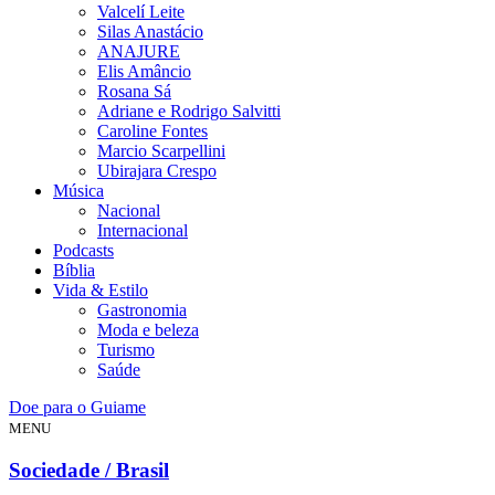
Valcelí Leite
Silas Anastácio
ANAJURE
Elis Amâncio
Rosana Sá
Adriane e Rodrigo Salvitti
Caroline Fontes
Marcio Scarpellini
Ubirajara Crespo
Música
Nacional
Internacional
Podcasts
Bíblia
Vida & Estilo
Gastronomia
Moda e beleza
Turismo
Saúde
Doe para o Guiame
MENU
Sociedade / Brasil