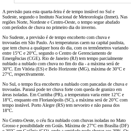
A previsão para esta quarta-feira é de tempo instável no Sul e
Sudeste, segundo o Instituto Nacional de Meteorologia (Inmet). Nas
regiões Norte, Nordeste e Centro-Oeste, o tempo segue abafado
com períodos de chuva no primeiro dia do inverno.
No Sudeste, a previsão é de tempo encoberto com chuva e
trovoadas em São Paulo. As temperaturas caem na capital paulista,
que tem chuva a qualquer hora do dia, com os termômetros variando
entre 15°C e 20°C, segundo o Centro de Gerenciamento de
Emergências (CGE). Rio de Janeiro (RJ) tem tempo parcialmente
nublado a nublado com chuva no fim do dia - a máxima será de
30°C. Em Vitória (ES) e Belo Horizonte (MG), máxima de 30°C e
27°C, respectivamente.
No Sul, o tempo fica encoberto a nublado com pancadas de chuva e
trovoadas. Paraná pode ter chuva forte com queda de granizo em
áreas isoladas. Em Curitiba (PR), a temperatura varia entre 12°C e
18°C, enquanto em Florianópolis (SC), a máxima será de 20°C com
tempo instável. Porto Alegre (RS) tem nevoeiro e não passa dos
18°C.
No Centro-Oeste, o céu fica nublado com chuvas isoladas no Mato
Grosso e possibilidade em Goiás. Máxima de 27°C em Brasília (DF)
e 30°C em Goiânia (GO), onde a umidade pode chegar aos 30%. Os