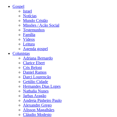
Gospel
Israel
Notícias
Mundo Cristão
Missões / Ação Social
Testemunhos
Família
Vídeos
Leitura
Agenda gospel
Colunistas
Adriana Bernardo
Clarice Ebert
Cris Beloni
Daniel Ramos
Darci Lourenção
Getúlio Cidade
Hernandes Dias Lopes
Nathalia Nunes
Jarbas Aragão
Andreia Pinheiro Paulo
Alexandre Grego
Alisson Magalhães
Cláudio Modesto