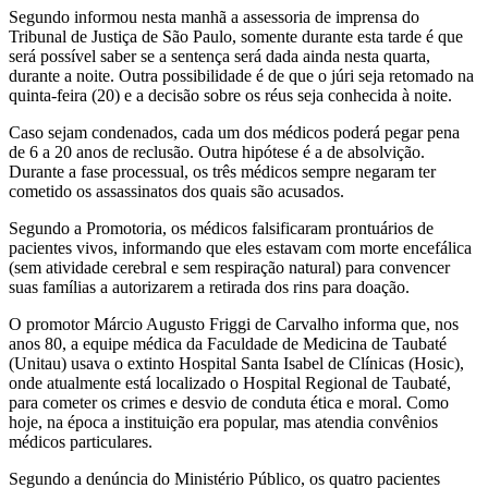
Segundo informou nesta manhã a assessoria de imprensa do
Tribunal de Justiça de São Paulo, somente durante esta tarde é que
será possível saber se a sentença será dada ainda nesta quarta,
durante a noite. Outra possibilidade é de que o júri seja retomado na
quinta-feira (20) e a decisão sobre os réus seja conhecida à noite.
Caso sejam condenados, cada um dos médicos poderá pegar pena
de 6 a 20 anos de reclusão. Outra hipótese é a de absolvição.
Durante a fase processual, os três médicos sempre negaram ter
cometido os assassinatos dos quais são acusados.
Segundo a Promotoria, os médicos falsificaram prontuários de
pacientes vivos, informando que eles estavam com morte encefálica
(sem atividade cerebral e sem respiração natural) para convencer
suas famílias a autorizarem a retirada dos rins para doação.
O promotor Márcio Augusto Friggi de Carvalho informa que, nos
anos 80, a equipe médica da Faculdade de Medicina de Taubaté
(Unitau) usava o extinto Hospital Santa Isabel de Clínicas (Hosic),
onde atualmente está localizado o Hospital Regional de Taubaté,
para cometer os crimes e desvio de conduta ética e moral. Como
hoje, na época a instituição era popular, mas atendia convênios
médicos particulares.
Segundo a denúncia do Ministério Público, os quatro pacientes