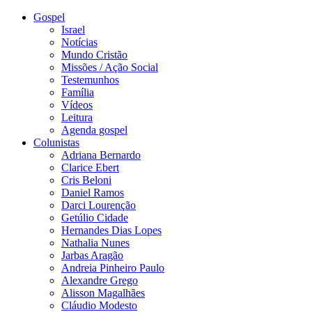
Gospel
Israel
Notícias
Mundo Cristão
Missões / Ação Social
Testemunhos
Família
Vídeos
Leitura
Agenda gospel
Colunistas
Adriana Bernardo
Clarice Ebert
Cris Beloni
Daniel Ramos
Darci Lourenção
Getúlio Cidade
Hernandes Dias Lopes
Nathalia Nunes
Jarbas Aragão
Andreia Pinheiro Paulo
Alexandre Grego
Alisson Magalhães
Cláudio Modesto