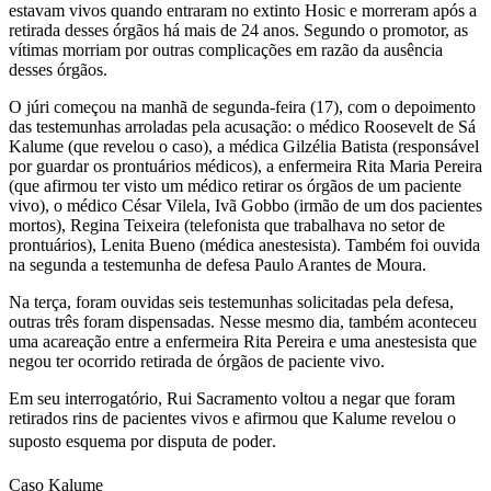
estavam vivos quando entraram no extinto Hosic e morreram após a
retirada desses órgãos há mais de 24 anos. Segundo o promotor, as
vítimas morriam por outras complicações em razão da ausência
desses órgãos.
O júri começou na manhã de segunda-feira (17), com o depoimento
das testemunhas arroladas pela acusação: o médico Roosevelt de Sá
Kalume (que revelou o caso), a médica Gilzélia Batista (responsável
por guardar os prontuários médicos), a enfermeira Rita Maria Pereira
(que afirmou ter visto um médico retirar os órgãos de um paciente
vivo), o médico César Vilela, Ivã Gobbo (irmão de um dos pacientes
mortos), Regina Teixeira (telefonista que trabalhava no setor de
prontuários), Lenita Bueno (médica anestesista). Também foi ouvida
na segunda a testemunha de defesa Paulo Arantes de Moura.
Na terça, foram ouvidas seis testemunhas solicitadas pela defesa,
outras três foram dispensadas. Nesse mesmo dia, também aconteceu
uma acareação entre a enfermeira Rita Pereira e uma anestesista que
negou ter ocorrido retirada de órgãos de paciente vivo.
Em seu interrogatório, Rui Sacramento voltou a negar que foram
retirados rins de pacientes vivos e afirmou que Kalume revelou o
suposto esquema por disputa de poder.
Caso Kalume