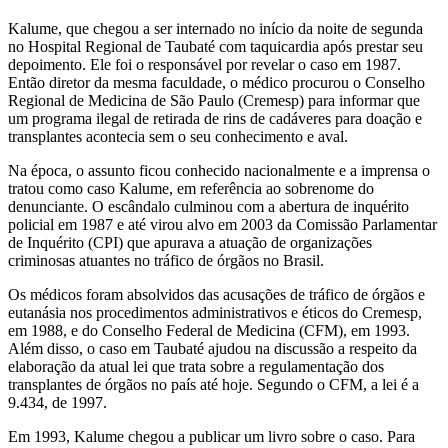
Kalume, que chegou a ser internado no início da noite de segunda
no Hospital Regional de Taubaté com taquicardia após prestar seu
depoimento. Ele foi o responsável por revelar o caso em 1987.
Então diretor da mesma faculdade, o médico procurou o Conselho
Regional de Medicina de São Paulo (Cremesp) para informar que
um programa ilegal de retirada de rins de cadáveres para doação e
transplantes acontecia sem o seu conhecimento e aval.
Na época, o assunto ficou conhecido nacionalmente e a imprensa o
tratou como caso Kalume, em referência ao sobrenome do
denunciante. O escândalo culminou com a abertura de inquérito
policial em 1987 e até virou alvo em 2003 da Comissão Parlamentar
de Inquérito (CPI) que apurava a atuação de organizações
criminosas atuantes no tráfico de órgãos no Brasil.
Os médicos foram absolvidos das acusações de tráfico de órgãos e
eutanásia nos procedimentos administrativos e éticos do Cremesp,
em 1988, e do Conselho Federal de Medicina (CFM), em 1993.
Além disso, o caso em Taubaté ajudou na discussão a respeito da
elaboração da atual lei que trata sobre a regulamentação dos
transplantes de órgãos no país até hoje. Segundo o CFM, a lei é a
9.434, de 1997.
Em 1993, Kalume chegou a publicar um livro sobre o caso. Para