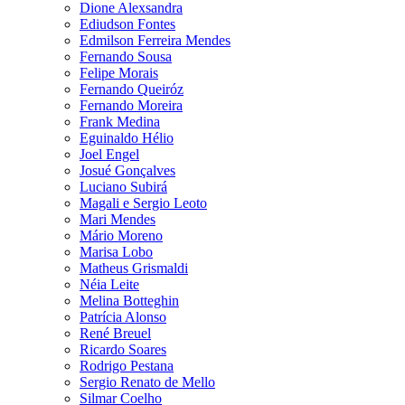
Dione Alexsandra
Ediudson Fontes
Edmilson Ferreira Mendes
Fernando Sousa
Felipe Morais
Fernando Queiróz
Fernando Moreira
Frank Medina
Eguinaldo Hélio
Joel Engel
Josué Gonçalves
Luciano Subirá
Magali e Sergio Leoto
Mari Mendes
Mário Moreno
Marisa Lobo
Matheus Grismaldi
Néia Leite
Melina Botteghin
Patrícia Alonso
René Breuel
Ricardo Soares
Rodrigo Pestana
Sergio Renato de Mello
Silmar Coelho