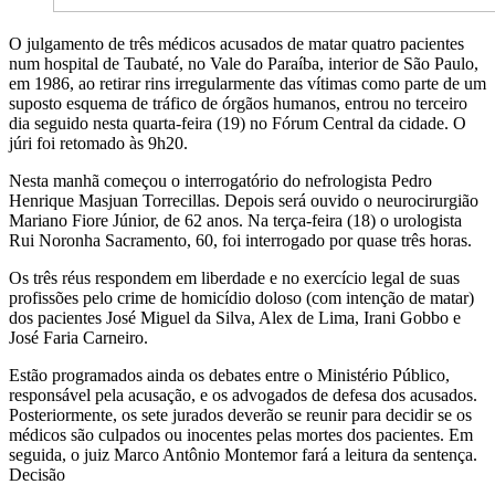
O julgamento de três médicos acusados de matar quatro pacientes
num hospital de Taubaté, no Vale do Paraíba, interior de São Paulo,
em 1986, ao retirar rins irregularmente das vítimas como parte de um
suposto esquema de tráfico de órgãos humanos, entrou no terceiro
dia seguido nesta quarta-feira (19) no Fórum Central da cidade. O
júri foi retomado às 9h20.
Nesta manhã começou o interrogatório do nefrologista Pedro
Henrique Masjuan Torrecillas. Depois será ouvido o neurocirurgião
Mariano Fiore Júnior, de 62 anos. Na terça-feira (18) o urologista
Rui Noronha Sacramento, 60, foi interrogado por quase três horas.
Os três réus respondem em liberdade e no exercício legal de suas
profissões pelo crime de homicídio doloso (com intenção de matar)
dos pacientes José Miguel da Silva, Alex de Lima, Irani Gobbo e
José Faria Carneiro.
Estão programados ainda os debates entre o Ministério Público,
responsável pela acusação, e os advogados de defesa dos acusados.
Posteriormente, os sete jurados deverão se reunir para decidir se os
médicos são culpados ou inocentes pelas mortes dos pacientes. Em
seguida, o juiz Marco Antônio Montemor fará a leitura da sentença.
Decisão