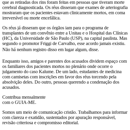
que as retiradas dos rins foram feitas em pessoas que tiveram morte
cerebral diagnosticada. Os réus disseram que exames de arteriografia
mostraram que os pacientes estavam clinicamente mortos, em coma
irreversível ou morte encefálica.
Os réus já disseram que os órgãos iam para o programa de
transplantes de um convênio entre a Unitau e o Hospital das Clínicas
(HC), da Universidade de São Paulo (USP), na capital paulista. Mas
segundo o promotor Friggi de Carvalho, esse acordo jamais existiu.
Não há nenhum registro disso em lugar algum, disse.
Enquanto isso, amigos e parentes dos acusados dividem espaço com
os familiares dos pacientes mortos no plenário onde ocorre o
julgamento do caso Kalume. De um lado, estudantes de medicina
com camisetas com inscrições em favor dos réus torcendo pela
absolvição deles. Do outro, pessoas querendo a condenação dos
acusados.
Contribua mensalmente
com o GUIA-ME.
Somos um meio de comunicação cristão. Trabalhamos para informar
com clareza e exatidão, sustentados por apuração responsável,
revisão criteriosa e compromisso editorial.