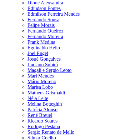
Dione Alexsandra
Ediudson Fontes
Edmilson Ferreira Mendes
Fernando Sousa
Felipe Morais
Fernando Queiróz
Fernando Moreira
Frank Medina
Eguinaldo Hélio
Joel Engel
Josué Gonçalves
Luciano Subirá
Magali e Sergio Leoto
Mari Mendes
Mário Moreno
Marisa Lobo
Matheus Grismaldi
Néia Leite
Melina Botteghin
Patrícia Alonso
René Breuel
Ricardo Soares
Rodrigo Pestana
Sergio Renato de Mello
Silmar Coelho