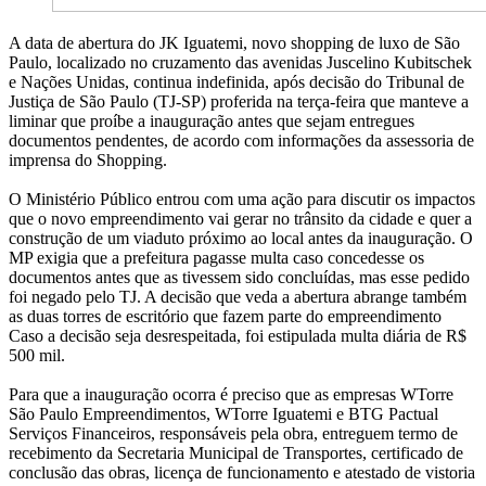
A data de abertura do JK Iguatemi, novo shopping de luxo de São
Paulo, localizado no cruzamento das avenidas Juscelino Kubitschek
e Nações Unidas, continua indefinida, após decisão do Tribunal de
Justiça de São Paulo (TJ-SP) proferida na terça-feira que manteve a
liminar que proíbe a inauguração antes que sejam entregues
documentos pendentes, de acordo com informações da assessoria de
imprensa do Shopping.
O Ministério Público entrou com uma ação para discutir os impactos
que o novo empreendimento vai gerar no trânsito da cidade e quer a
construção de um viaduto próximo ao local antes da inauguração. O
MP exigia que a prefeitura pagasse multa caso concedesse os
documentos antes que as tivessem sido concluídas, mas esse pedido
foi negado pelo TJ. A decisão que veda a abertura abrange também
as duas torres de escritório que fazem parte do empreendimento
Caso a decisão seja desrespeitada, foi estipulada multa diária de R$
500 mil.
Para que a inauguração ocorra é preciso que as empresas WTorre
São Paulo Empreendimentos, WTorre Iguatemi e BTG Pactual
Serviços Financeiros, responsáveis pela obra, entreguem termo de
recebimento da Secretaria Municipal de Transportes, certificado de
conclusão das obras, licença de funcionamento e atestado de vistoria