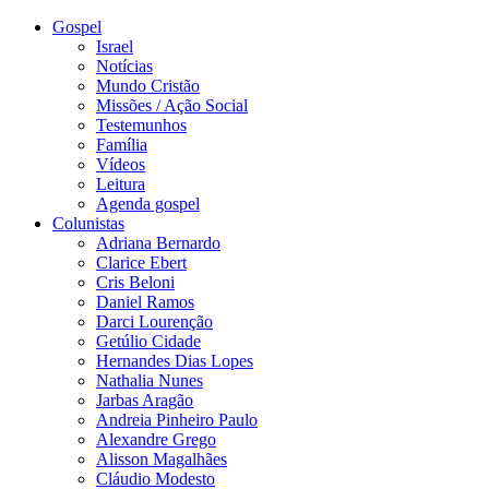
Gospel
Israel
Notícias
Mundo Cristão
Missões / Ação Social
Testemunhos
Família
Vídeos
Leitura
Agenda gospel
Colunistas
Adriana Bernardo
Clarice Ebert
Cris Beloni
Daniel Ramos
Darci Lourenção
Getúlio Cidade
Hernandes Dias Lopes
Nathalia Nunes
Jarbas Aragão
Andreia Pinheiro Paulo
Alexandre Grego
Alisson Magalhães
Cláudio Modesto