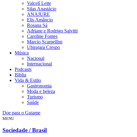
Valcelí Leite
Silas Anastácio
ANAJURE
Elis Amâncio
Rosana Sá
Adriane e Rodrigo Salvitti
Caroline Fontes
Marcio Scarpellini
Ubirajara Crespo
Música
Nacional
Internacional
Podcasts
Bíblia
Vida & Estilo
Gastronomia
Moda e beleza
Turismo
Saúde
Doe para o Guiame
MENU
Sociedade / Brasil