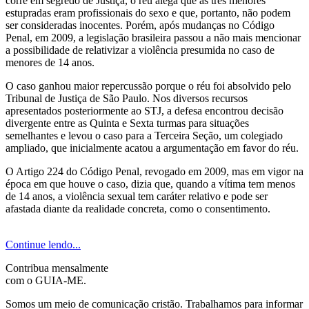
corre em segredo de Justiça, o réu alega que as três menores
estupradas eram profissionais do sexo e que, portanto, não podem
ser consideradas inocentes. Porém, após mudanças no Código
Penal, em 2009, a legislação brasileira passou a não mais mencionar
a possibilidade de relativizar a violência presumida no caso de
menores de 14 anos.
O caso ganhou maior repercussão porque o réu foi absolvido pelo
Tribunal de Justiça de São Paulo. Nos diversos recursos
apresentados posteriormente ao STJ, a defesa encontrou decisão
divergente entre as Quinta e Sexta turmas para situações
semelhantes e levou o caso para a Terceira Seção, um colegiado
ampliado, que inicialmente acatou a argumentação em favor do réu.
O Artigo 224 do Código Penal, revogado em 2009, mas em vigor na
época em que houve o caso, dizia que, quando a vítima tem menos
de 14 anos, a violência sexual tem caráter relativo e pode ser
afastada diante da realidade concreta, como o consentimento.
Continue lendo...
Contribua mensalmente
com o GUIA-ME.
Somos um meio de comunicação cristão. Trabalhamos para informar