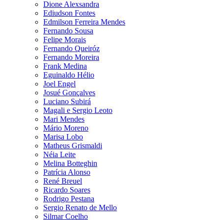
Dione Alexsandra
Ediudson Fontes
Edmilson Ferreira Mendes
Fernando Sousa
Felipe Morais
Fernando Queiróz
Fernando Moreira
Frank Medina
Eguinaldo Hélio
Joel Engel
Josué Gonçalves
Luciano Subirá
Magali e Sergio Leoto
Mari Mendes
Mário Moreno
Marisa Lobo
Matheus Grismaldi
Néia Leite
Melina Botteghin
Patrícia Alonso
René Breuel
Ricardo Soares
Rodrigo Pestana
Sergio Renato de Mello
Silmar Coelho