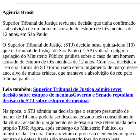
Agência Brasil
Superior Tribunal de Justiça reviu sua decisão que tinha confirmado
a absolvição de um homem acusado de estupro de três meninas de
12 anos, em São Paulo
O Superior Tribunal de Justiça (STJ) decidiu nesta quinta-feira (10)
que o Tribunal de Justiça de São Paulo (TJSP) voltará a julgar a
apelação do Ministério Público paulista sobre o caso de um homem
acusado de estupro de três meninas de 12 anos. Com essa decisão, a
Terceira Turma do STJ tornou sem efeito julgamento de março desse
ano, alvo de muitas críticas, que manteve a absolvição do réu pelo
tribunal paulista.
Leia também:
Superior Tribunal de Justiça admite rever
decisão sobre estupro de meninas
Governo e Senado repudiam
decisão do STJ sobre estupro de meninas
Na época, o STJ admitiu na decisão que o estupro presumido de
menor de 14 anos poderia ser descaracterizado pelo consentimento
da vítima, acatando o argumento de defesa e a tese referendada pelo
próprio TJSP. Agora, após embargo do Ministério Público, os
ministros da Terceira Turma reviram o processo e entenderam que o
recurso da defesa havia sido apresentado fora do prazo legal.