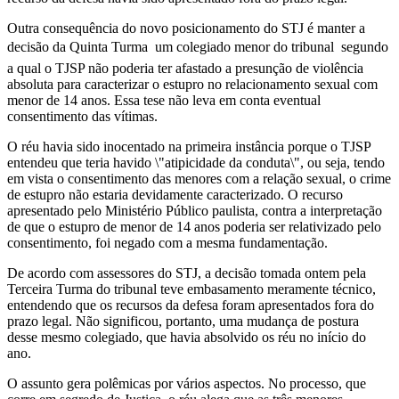
Outra consequência do novo posicionamento do STJ é manter a
decisão da Quinta Turma  um colegiado menor do tribunal  segundo
a qual o TJSP não poderia ter afastado a presunção de violência
absoluta para caracterizar o estupro no relacionamento sexual com
menor de 14 anos. Essa tese não leva em conta eventual
consentimento das vítimas.
O réu havia sido inocentado na primeira instância porque o TJSP
entendeu que teria havido \"atipicidade da conduta\", ou seja, tendo
em vista o consentimento das menores com a relação sexual, o crime
de estupro não estaria devidamente caracterizado. O recurso
apresentado pelo Ministério Público paulista, contra a interpretação
de que o estupro de menor de 14 anos poderia ser relativizado pelo
consentimento, foi negado com a mesma fundamentação.
De acordo com assessores do STJ, a decisão tomada ontem pela
Terceira Turma do tribunal teve embasamento meramente técnico,
entendendo que os recursos da defesa foram apresentados fora do
prazo legal. Não significou, portanto, uma mudança de postura
desse mesmo colegiado, que havia absolvido os réu no início do
ano.
O assunto gera polêmicas por vários aspectos. No processo, que