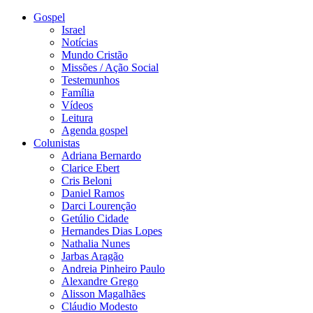
Gospel
Israel
Notícias
Mundo Cristão
Missões / Ação Social
Testemunhos
Família
Vídeos
Leitura
Agenda gospel
Colunistas
Adriana Bernardo
Clarice Ebert
Cris Beloni
Daniel Ramos
Darci Lourenção
Getúlio Cidade
Hernandes Dias Lopes
Nathalia Nunes
Jarbas Aragão
Andreia Pinheiro Paulo
Alexandre Grego
Alisson Magalhães
Cláudio Modesto