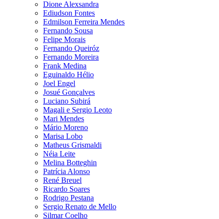
Dione Alexsandra
Ediudson Fontes
Edmilson Ferreira Mendes
Fernando Sousa
Felipe Morais
Fernando Queiróz
Fernando Moreira
Frank Medina
Eguinaldo Hélio
Joel Engel
Josué Gonçalves
Luciano Subirá
Magali e Sergio Leoto
Mari Mendes
Mário Moreno
Marisa Lobo
Matheus Grismaldi
Néia Leite
Melina Botteghin
Patrícia Alonso
René Breuel
Ricardo Soares
Rodrigo Pestana
Sergio Renato de Mello
Silmar Coelho