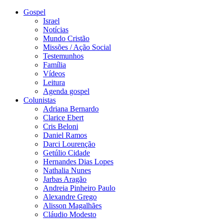
Gospel
Israel
Notícias
Mundo Cristão
Missões / Ação Social
Testemunhos
Família
Vídeos
Leitura
Agenda gospel
Colunistas
Adriana Bernardo
Clarice Ebert
Cris Beloni
Daniel Ramos
Darci Lourenção
Getúlio Cidade
Hernandes Dias Lopes
Nathalia Nunes
Jarbas Aragão
Andreia Pinheiro Paulo
Alexandre Grego
Alisson Magalhães
Cláudio Modesto