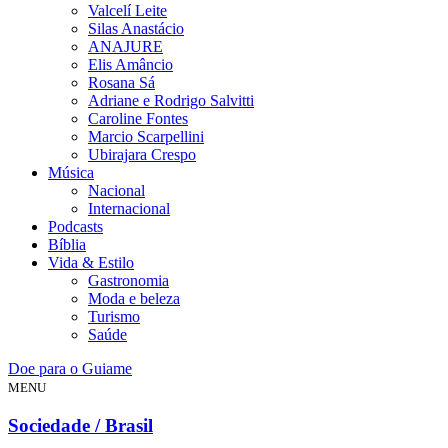
Valcelí Leite
Silas Anastácio
ANAJURE
Elis Amâncio
Rosana Sá
Adriane e Rodrigo Salvitti
Caroline Fontes
Marcio Scarpellini
Ubirajara Crespo
Música
Nacional
Internacional
Podcasts
Bíblia
Vida & Estilo
Gastronomia
Moda e beleza
Turismo
Saúde
Doe para o Guiame
MENU
Sociedade / Brasil