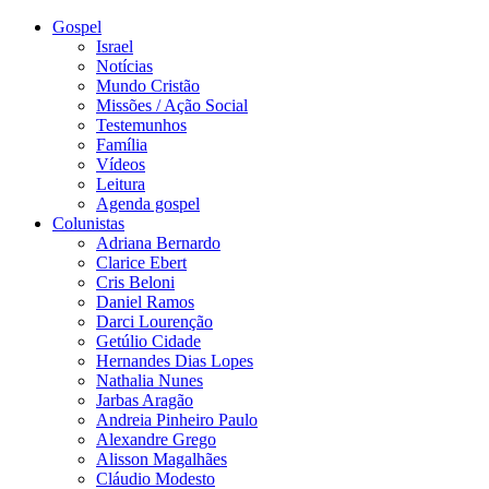
Gospel
Israel
Notícias
Mundo Cristão
Missões / Ação Social
Testemunhos
Família
Vídeos
Leitura
Agenda gospel
Colunistas
Adriana Bernardo
Clarice Ebert
Cris Beloni
Daniel Ramos
Darci Lourenção
Getúlio Cidade
Hernandes Dias Lopes
Nathalia Nunes
Jarbas Aragão
Andreia Pinheiro Paulo
Alexandre Grego
Alisson Magalhães
Cláudio Modesto