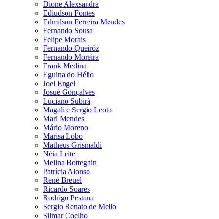
Dione Alexsandra
Ediudson Fontes
Edmilson Ferreira Mendes
Fernando Sousa
Felipe Morais
Fernando Queiróz
Fernando Moreira
Frank Medina
Eguinaldo Hélio
Joel Engel
Josué Gonçalves
Luciano Subirá
Magali e Sergio Leoto
Mari Mendes
Mário Moreno
Marisa Lobo
Matheus Grismaldi
Néia Leite
Melina Botteghin
Patrícia Alonso
René Breuel
Ricardo Soares
Rodrigo Pestana
Sergio Renato de Mello
Silmar Coelho