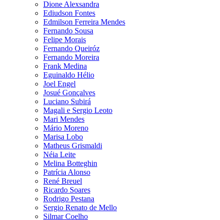
Dione Alexsandra
Ediudson Fontes
Edmilson Ferreira Mendes
Fernando Sousa
Felipe Morais
Fernando Queiróz
Fernando Moreira
Frank Medina
Eguinaldo Hélio
Joel Engel
Josué Gonçalves
Luciano Subirá
Magali e Sergio Leoto
Mari Mendes
Mário Moreno
Marisa Lobo
Matheus Grismaldi
Néia Leite
Melina Botteghin
Patrícia Alonso
René Breuel
Ricardo Soares
Rodrigo Pestana
Sergio Renato de Mello
Silmar Coelho