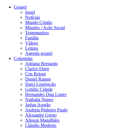
Gospel
Israel
Notícias
Mundo Cristão
Missões / Ação Social
Testemunhos
Família
Vídeos
Leitura
Agenda gospel
Colunistas
Adriana Bernardo
Clarice Ebert
Cris Beloni
Daniel Ramos
Darci Lourenção
Getúlio Cidade
Hernandes Dias Lopes
Nathalia Nunes
Jarbas Aragão
Andreia Pinheiro Paulo
Alexandre Grego
Alisson Magalhães
Cláudio Modesto