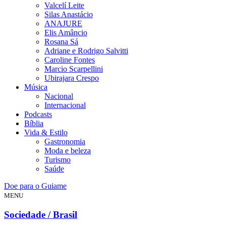
Valcelí Leite
Silas Anastácio
ANAJURE
Elis Amâncio
Rosana Sá
Adriane e Rodrigo Salvitti
Caroline Fontes
Marcio Scarpellini
Ubirajara Crespo
Música
Nacional
Internacional
Podcasts
Bíblia
Vida & Estilo
Gastronomia
Moda e beleza
Turismo
Saúde
Doe para o Guiame
MENU
Sociedade / Brasil