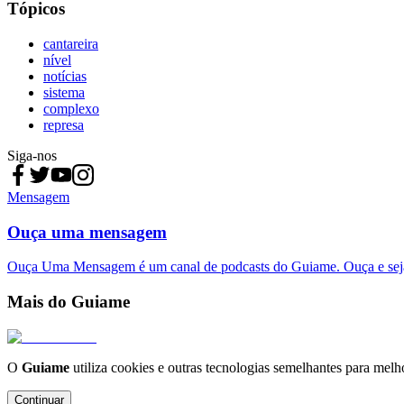
Tópicos
cantareira
nível
notícias
sistema
complexo
represa
Siga-nos
Mensagem
Ouça uma mensagem
Ouça Uma Mensagem é um canal de podcasts do Guiame. Ouça e sej
Mais do Guiame
O
Guiame
utiliza cookies e outras tecnologias semelhantes para melh
Continuar