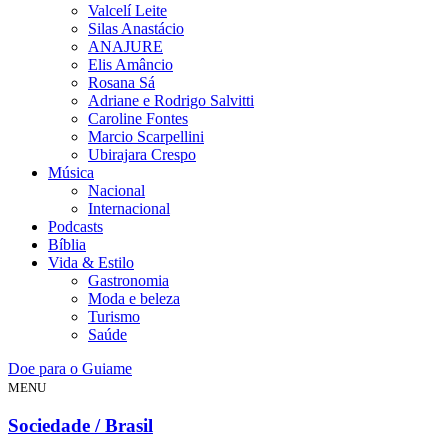
Valcelí Leite
Silas Anastácio
ANAJURE
Elis Amâncio
Rosana Sá
Adriane e Rodrigo Salvitti
Caroline Fontes
Marcio Scarpellini
Ubirajara Crespo
Música
Nacional
Internacional
Podcasts
Bíblia
Vida & Estilo
Gastronomia
Moda e beleza
Turismo
Saúde
Doe para o Guiame
MENU
Sociedade / Brasil