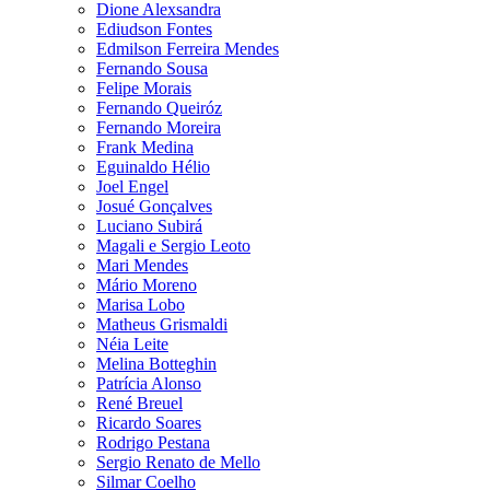
Dione Alexsandra
Ediudson Fontes
Edmilson Ferreira Mendes
Fernando Sousa
Felipe Morais
Fernando Queiróz
Fernando Moreira
Frank Medina
Eguinaldo Hélio
Joel Engel
Josué Gonçalves
Luciano Subirá
Magali e Sergio Leoto
Mari Mendes
Mário Moreno
Marisa Lobo
Matheus Grismaldi
Néia Leite
Melina Botteghin
Patrícia Alonso
René Breuel
Ricardo Soares
Rodrigo Pestana
Sergio Renato de Mello
Silmar Coelho