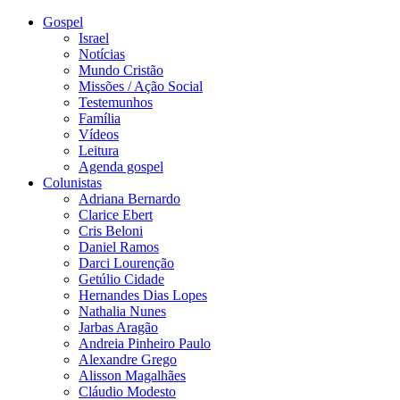
Gospel
Israel
Notícias
Mundo Cristão
Missões / Ação Social
Testemunhos
Família
Vídeos
Leitura
Agenda gospel
Colunistas
Adriana Bernardo
Clarice Ebert
Cris Beloni
Daniel Ramos
Darci Lourenção
Getúlio Cidade
Hernandes Dias Lopes
Nathalia Nunes
Jarbas Aragão
Andreia Pinheiro Paulo
Alexandre Grego
Alisson Magalhães
Cláudio Modesto