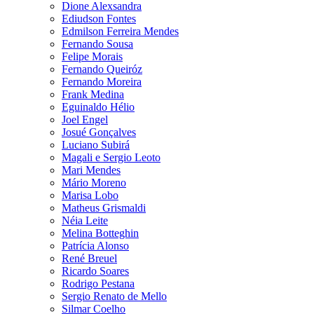
Dione Alexsandra
Ediudson Fontes
Edmilson Ferreira Mendes
Fernando Sousa
Felipe Morais
Fernando Queiróz
Fernando Moreira
Frank Medina
Eguinaldo Hélio
Joel Engel
Josué Gonçalves
Luciano Subirá
Magali e Sergio Leoto
Mari Mendes
Mário Moreno
Marisa Lobo
Matheus Grismaldi
Néia Leite
Melina Botteghin
Patrícia Alonso
René Breuel
Ricardo Soares
Rodrigo Pestana
Sergio Renato de Mello
Silmar Coelho