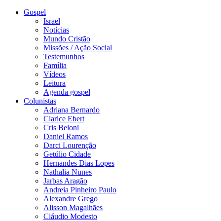
Gospel
Israel
Notícias
Mundo Cristão
Missões / Ação Social
Testemunhos
Família
Vídeos
Leitura
Agenda gospel
Colunistas
Adriana Bernardo
Clarice Ebert
Cris Beloni
Daniel Ramos
Darci Lourenção
Getúlio Cidade
Hernandes Dias Lopes
Nathalia Nunes
Jarbas Aragão
Andreia Pinheiro Paulo
Alexandre Grego
Alisson Magalhães
Cláudio Modesto