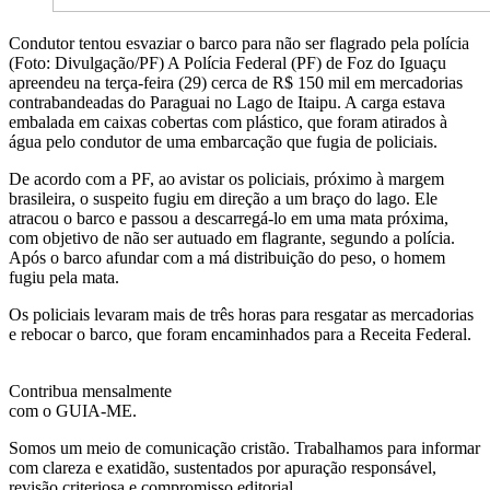
Condutor tentou esvaziar o barco para não ser flagrado pela polícia
(Foto: Divulgação/PF) A Polícia Federal (PF) de Foz do Iguaçu
apreendeu na terça-feira (29) cerca de R$ 150 mil em mercadorias
contrabandeadas do Paraguai no Lago de Itaipu. A carga estava
embalada em caixas cobertas com plástico, que foram atirados à
água pelo condutor de uma embarcação que fugia de policiais.
De acordo com a PF, ao avistar os policiais, próximo à margem
brasileira, o suspeito fugiu em direção a um braço do lago. Ele
atracou o barco e passou a descarregá-lo em uma mata próxima,
com objetivo de não ser autuado em flagrante, segundo a polícia.
Após o barco afundar com a má distribuição do peso, o homem
fugiu pela mata.
Os policiais levaram mais de três horas para resgatar as mercadorias
e rebocar o barco, que foram encaminhados para a Receita Federal.
Contribua mensalmente
com o GUIA-ME.
Somos um meio de comunicação cristão. Trabalhamos para informar
com clareza e exatidão, sustentados por apuração responsável,
revisão criteriosa e compromisso editorial.