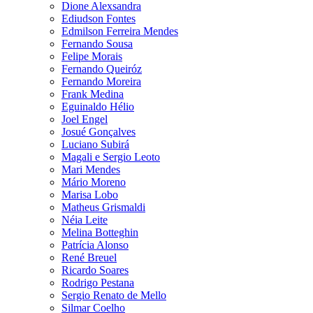
Dione Alexsandra
Ediudson Fontes
Edmilson Ferreira Mendes
Fernando Sousa
Felipe Morais
Fernando Queiróz
Fernando Moreira
Frank Medina
Eguinaldo Hélio
Joel Engel
Josué Gonçalves
Luciano Subirá
Magali e Sergio Leoto
Mari Mendes
Mário Moreno
Marisa Lobo
Matheus Grismaldi
Néia Leite
Melina Botteghin
Patrícia Alonso
René Breuel
Ricardo Soares
Rodrigo Pestana
Sergio Renato de Mello
Silmar Coelho