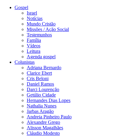
Gospel
Israel
Notícias
Mundo Cristão
Missões / Ação Social
Testemunhos
Família
Vídeos
Leitura
Agenda gospel
Colunistas
Adriana Bernardo
Clarice Ebert
Cris Beloni
Daniel Ramos
Darci Lourenção
Getúlio Cidade
Hernandes Dias Lopes
Nathalia Nunes
Jarbas Aragão
Andreia Pinheiro Paulo
Alexandre Grego
Alisson Magalhães
Cláudio Modesto