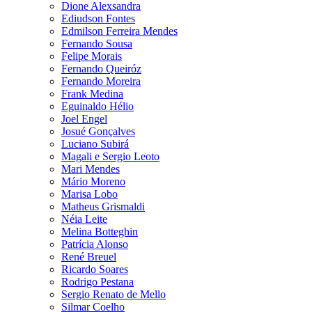
Dione Alexsandra
Ediudson Fontes
Edmilson Ferreira Mendes
Fernando Sousa
Felipe Morais
Fernando Queiróz
Fernando Moreira
Frank Medina
Eguinaldo Hélio
Joel Engel
Josué Gonçalves
Luciano Subirá
Magali e Sergio Leoto
Mari Mendes
Mário Moreno
Marisa Lobo
Matheus Grismaldi
Néia Leite
Melina Botteghin
Patrícia Alonso
René Breuel
Ricardo Soares
Rodrigo Pestana
Sergio Renato de Mello
Silmar Coelho