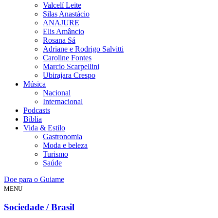
Valcelí Leite
Silas Anastácio
ANAJURE
Elis Amâncio
Rosana Sá
Adriane e Rodrigo Salvitti
Caroline Fontes
Marcio Scarpellini
Ubirajara Crespo
Música
Nacional
Internacional
Podcasts
Bíblia
Vida & Estilo
Gastronomia
Moda e beleza
Turismo
Saúde
Doe para o Guiame
MENU
Sociedade / Brasil