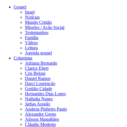
Gospel
Israel
Notícias
Mundo Cristão
Missões / Ação Social
Testemunhos
Família
Vídeos
Leitura
Agenda gospel
Colunistas
Adriana Bernardo
Clarice Ebert
Cris Beloni
Daniel Ramos
Darci Lourenção
Getúlio Cidade
Hernandes Dias Lopes
Nathalia Nunes
Jarbas Aragão
Andreia Pinheiro Paulo
Alexandre Grego
Alisson Magalhães
Cláudio Modesto