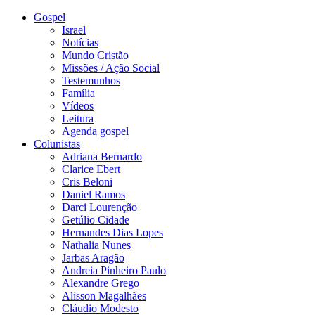
Gospel
Israel
Notícias
Mundo Cristão
Missões / Ação Social
Testemunhos
Família
Vídeos
Leitura
Agenda gospel
Colunistas
Adriana Bernardo
Clarice Ebert
Cris Beloni
Daniel Ramos
Darci Lourenção
Getúlio Cidade
Hernandes Dias Lopes
Nathalia Nunes
Jarbas Aragão
Andreia Pinheiro Paulo
Alexandre Grego
Alisson Magalhães
Cláudio Modesto