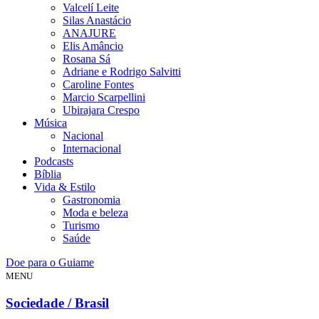
Valcelí Leite
Silas Anastácio
ANAJURE
Elis Amâncio
Rosana Sá
Adriane e Rodrigo Salvitti
Caroline Fontes
Marcio Scarpellini
Ubirajara Crespo
Música
Nacional
Internacional
Podcasts
Bíblia
Vida & Estilo
Gastronomia
Moda e beleza
Turismo
Saúde
Doe para o Guiame
MENU
Sociedade / Brasil