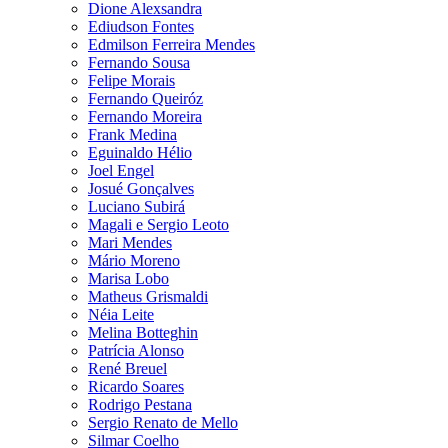
Dione Alexsandra
Ediudson Fontes
Edmilson Ferreira Mendes
Fernando Sousa
Felipe Morais
Fernando Queiróz
Fernando Moreira
Frank Medina
Eguinaldo Hélio
Joel Engel
Josué Gonçalves
Luciano Subirá
Magali e Sergio Leoto
Mari Mendes
Mário Moreno
Marisa Lobo
Matheus Grismaldi
Néia Leite
Melina Botteghin
Patrícia Alonso
René Breuel
Ricardo Soares
Rodrigo Pestana
Sergio Renato de Mello
Silmar Coelho