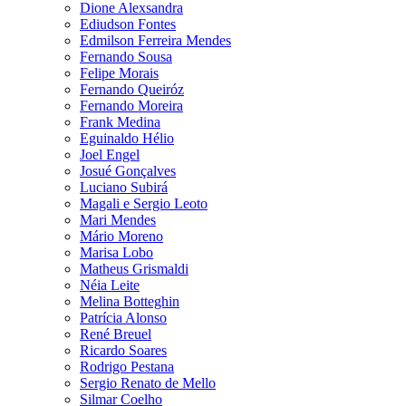
Dione Alexsandra
Ediudson Fontes
Edmilson Ferreira Mendes
Fernando Sousa
Felipe Morais
Fernando Queiróz
Fernando Moreira
Frank Medina
Eguinaldo Hélio
Joel Engel
Josué Gonçalves
Luciano Subirá
Magali e Sergio Leoto
Mari Mendes
Mário Moreno
Marisa Lobo
Matheus Grismaldi
Néia Leite
Melina Botteghin
Patrícia Alonso
René Breuel
Ricardo Soares
Rodrigo Pestana
Sergio Renato de Mello
Silmar Coelho