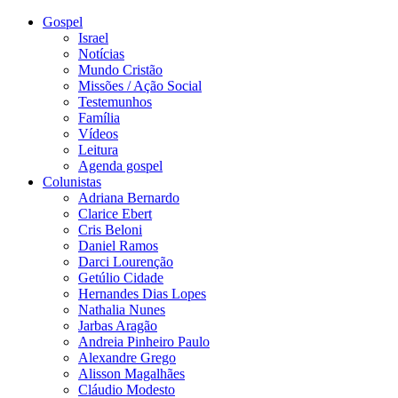
Gospel
Israel
Notícias
Mundo Cristão
Missões / Ação Social
Testemunhos
Família
Vídeos
Leitura
Agenda gospel
Colunistas
Adriana Bernardo
Clarice Ebert
Cris Beloni
Daniel Ramos
Darci Lourenção
Getúlio Cidade
Hernandes Dias Lopes
Nathalia Nunes
Jarbas Aragão
Andreia Pinheiro Paulo
Alexandre Grego
Alisson Magalhães
Cláudio Modesto