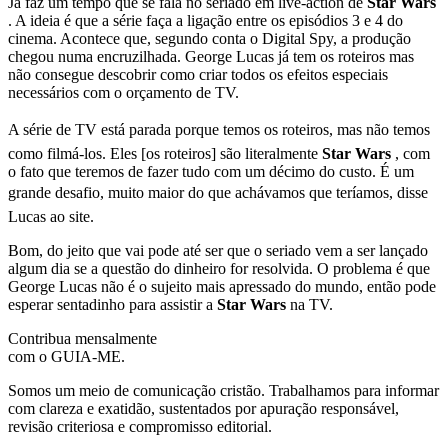
Já faz um tempo que se fala no seriado em live-action de
Star Wars
. A ideia é que a série faça a ligação entre os episódios 3 e 4 do
cinema. Acontece que, segundo conta o Digital Spy, a produção
chegou numa encruzilhada. George Lucas já tem os roteiros mas
não consegue descobrir como criar todos os efeitos especiais
necessários com o orçamento de TV.
A série de TV está parada porque temos os roteiros, mas não temos
como filmá-los. Eles [os roteiros] são literalmente
Star Wars
, com
o fato que teremos de fazer tudo com um décimo do custo. É um
grande desafio, muito maior do que achávamos que teríamos, disse
Lucas ao site.
Bom, do jeito que vai pode até ser que o seriado vem a ser lançado
algum dia se a questão do dinheiro for resolvida. O problema é que
George Lucas não é o sujeito mais apressado do mundo, então pode
esperar sentadinho para assistir a
Star Wars
na TV.
Contribua mensalmente
com o GUIA-ME.
Somos um meio de comunicação cristão. Trabalhamos para informar
com clareza e exatidão, sustentados por apuração responsável,
revisão criteriosa e compromisso editorial.