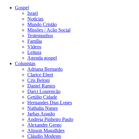
Gospel
Israel
Notícias
Mundo Cristão
Missões / Ação Social
Testemunhos
Família
Vídeos
Leitura
Agenda gospel
Colunistas
Adriana Bernardo
Clarice Ebert
Cris Beloni
Daniel Ramos
Darci Lourenção
Getúlio Cidade
Hernandes Dias Lopes
Nathalia Nunes
Jarbas Aragão
Andreia Pinheiro Paulo
Alexandre Grego
Alisson Magalhães
Cláudio Modesto