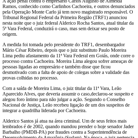
A ação penal contra o empresário Carlos Augusto de Almeida
Ramos, conhecido como Carlinhos Cachoeira, e outros denunciados
pela Operação Monte Carlo já tem novo magistrado responsável. O
Tribunal Regional Federal da Primeira Região (TRF1) anunciou
nesta noite que o juiz federal Alderico Rocha Santos, atual titular da
5ª Vara Federal, conduzirá o caso, mas sem deixar seu posto de
origem.
A medida foi tomada pelo presidente do TRF1, desembargador
Mário César Ribeiro, depois que o juiz substituto Paulo Moreira
Lima pediu afastamento da 11ª Vara Federal em Goiás, onde corre o
processo contra Cachoeira. Moreira Lima alegou sofrer ameaças de
pessoas ligadas ao empresário e também disse que ficou
desmotivado com a falta de apoio de colegas sobre a validade das
provas colhidas no processo.
Com a saída de Moreira Lima, o juiz titular da 11ª Vara, Leão
Aparecido Alves, que deveria assumir o caso,declarou-se suspeito e
alegou foro íntimo para não julgar a ação. Segundo o Conselho
Nacional de Justiça, Leão recebeu ligação de um dos suspeitos de
integrar a quadrilha liderada por Cachoeira.
Alderico Santos já atua na área criminal. Um de seus feitos mais
lembrados é de 2002, quando mandou prender o hoje senador Jader
Barbalho (PMDB-PA) por fraudes contra a Superintendência de
Desenvolvimento da Amazônia (Sudam). Na época, o juiz pertencia