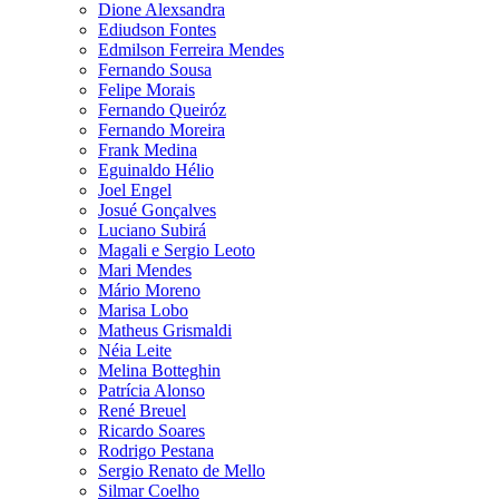
Dione Alexsandra
Ediudson Fontes
Edmilson Ferreira Mendes
Fernando Sousa
Felipe Morais
Fernando Queiróz
Fernando Moreira
Frank Medina
Eguinaldo Hélio
Joel Engel
Josué Gonçalves
Luciano Subirá
Magali e Sergio Leoto
Mari Mendes
Mário Moreno
Marisa Lobo
Matheus Grismaldi
Néia Leite
Melina Botteghin
Patrícia Alonso
René Breuel
Ricardo Soares
Rodrigo Pestana
Sergio Renato de Mello
Silmar Coelho