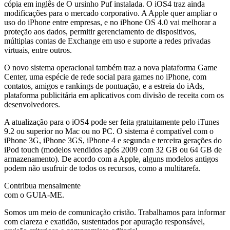
cópia em inglês de O ursinho Puf instalada. O iOS4 traz ainda
modificações para o mercado corporativo. A Apple quer ampliar o
uso do iPhone entre empresas, e no iPhone OS 4.0 vai melhorar a
proteção aos dados, permitir gerenciamento de dispositivos,
múltiplas contas de Exchange em uso e suporte a redes privadas
virtuais, entre outros.
O novo sistema operacional também traz a nova plataforma Game
Center, uma espécie de rede social para games no iPhone, com
contatos, amigos e rankings de pontuação, e a estreia do iAds,
plataforma publicitária em aplicativos com divisão de receita com os
desenvolvedores.
A atualização para o iOS4 pode ser feita gratuitamente pelo iTunes
9.2 ou superior no Mac ou no PC. O sistema é compatível com o
iPhone 3G, iPhone 3GS, iPhone 4 e segunda e terceira gerações do
iPod touch (modelos vendidos após 2009 com 32 GB ou 64 GB de
armazenamento). De acordo com a Apple, alguns modelos antigos
podem não usufruir de todos os recursos, como a multitarefa.
Contribua mensalmente
com o GUIA-ME.
Somos um meio de comunicação cristão. Trabalhamos para informar
com clareza e exatidão, sustentados por apuração responsável,