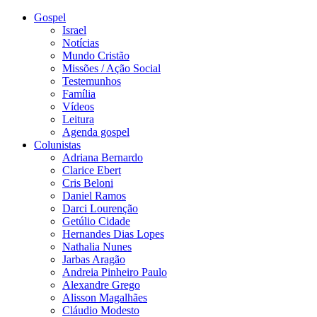
Gospel
Israel
Notícias
Mundo Cristão
Missões / Ação Social
Testemunhos
Família
Vídeos
Leitura
Agenda gospel
Colunistas
Adriana Bernardo
Clarice Ebert
Cris Beloni
Daniel Ramos
Darci Lourenção
Getúlio Cidade
Hernandes Dias Lopes
Nathalia Nunes
Jarbas Aragão
Andreia Pinheiro Paulo
Alexandre Grego
Alisson Magalhães
Cláudio Modesto