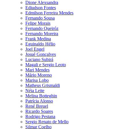
Dione Alexsandra
Ediudson Fontes
Edmilson Ferreira Mendes
Fernando Sousa
Felipe Morais
Fernando Queiróz
Fernando Moreira
Frank Medina
Eguinaldo Hélio
Joel Engel
Josué Gonçalves
Luciano Subirá
Magali e Sergio Leoto
Mari Mendes
Mário Moreno
Marisa Lobo
Matheus Grismaldi
Néia Leite
Melina Botteghin
Patrícia Alonso
René Breuel
Ricardo Soares
Rodrigo Pestana
Sergio Renato de Mello
Silmar Coelho