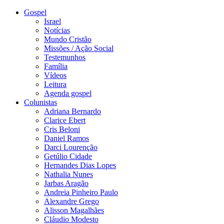
Gospel
Israel
Notícias
Mundo Cristão
Missões / Ação Social
Testemunhos
Família
Vídeos
Leitura
Agenda gospel
Colunistas
Adriana Bernardo
Clarice Ebert
Cris Beloni
Daniel Ramos
Darci Lourenção
Getúlio Cidade
Hernandes Dias Lopes
Nathalia Nunes
Jarbas Aragão
Andreia Pinheiro Paulo
Alexandre Grego
Alisson Magalhães
Cláudio Modesto