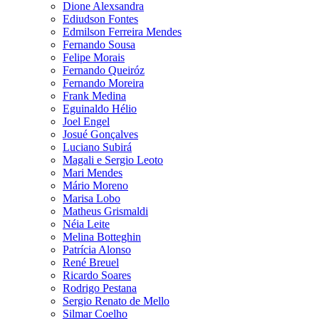
Dione Alexsandra
Ediudson Fontes
Edmilson Ferreira Mendes
Fernando Sousa
Felipe Morais
Fernando Queiróz
Fernando Moreira
Frank Medina
Eguinaldo Hélio
Joel Engel
Josué Gonçalves
Luciano Subirá
Magali e Sergio Leoto
Mari Mendes
Mário Moreno
Marisa Lobo
Matheus Grismaldi
Néia Leite
Melina Botteghin
Patrícia Alonso
René Breuel
Ricardo Soares
Rodrigo Pestana
Sergio Renato de Mello
Silmar Coelho