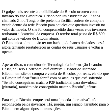
O golpe mais recente à credibilidade do Bitcoin ocorreu com a
invasão do site Bitcoinica. Criado por um estudante de 17 anos
chamado Zhou Tong, o site pretendia facilitar ordens de compra e
venda dentro da rede Bitcoin para aqueles que queriam investir no
valor da moeda. O site foi comprometido duas vezes e os invasores
roubaram a "carteira" da empresa. O rombo total passa de R$ 600
mil com os valores de Bitcoin atuais.
O Bitcoinica admitiu não ter um backup do banco de dados e está
agora tentando reestabelecer as contas de seus usuários e voltar a
operar.
Apesar disso, o consultor de Tecnologia da Informação Leandro
César, de Belo Horizonte, está otimista. Criador do Mercado
Bitcoin, um site de compra e venda de Bitcoins por reais, ele diz que
o Bitcoin irá ficar "mais forte" com os ataques que está sofrendo.
“Se não conseguiram matar o P2P tradicional para download
[pirataria], também não conseguirão matar o Bitcoin", afirma.
Para ele, o Bitcoin sempre será uma "moeda alternativa", não
reconhecida pelos governos. Há, porém, um espaço garantido para o
Bitcoin em alguns tipos de transações.