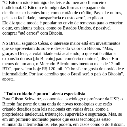
"O Bitcoin não é inimigo das leis e do mercado financeiro
tradicional. O Bitcoin é inimigo das formas de pagamento
eletrônicas existentes hoje, como cartão de crédito, Paypal e outros,
pela sua facilidade, transparência e custo zero", explicou.
Ele diz que a moeda é popular no envio de remessas para o exterior
e que, em alguns países, como os Estados Unidos, é possível
comprar "até carros" com Bitcoin.
No Brasil, segundo César, o interesse maior está em investimentos
que se aproveitam do sobe-e-desce do valor do Bitcoin. "Mas,
graças a Deus, a volatilidade está acabando, o que vai facilitar a
expansão do uso [do Bitcoin] para comércio e outros", disse. Em
menos de um ano, o Mercado Bitcoin movimentou mais de 12 mil
BTC, que valem hoje R$ 120 mil. "O brasileiro gosta de novidade e
informalidade. Por isso acredito que o Brasil será o país do Bitcoin",
aposta.
"Todo cuidado é pouco" alerta especialista
Para Gilson Schwartz, economista, sociólogo e professor da USP, o
Bitcoin faz parte de uma onda de novas tecnologias que estão
criando desafios para leis nacionais em várias áreas, como a
propriedade intelectual, tributação, supervisão e segurança. Mas, se
em um primeiro momento parece que essas tecnologias estão
eliminando intermediários, elas podem, em casos como o do Bitcoin,