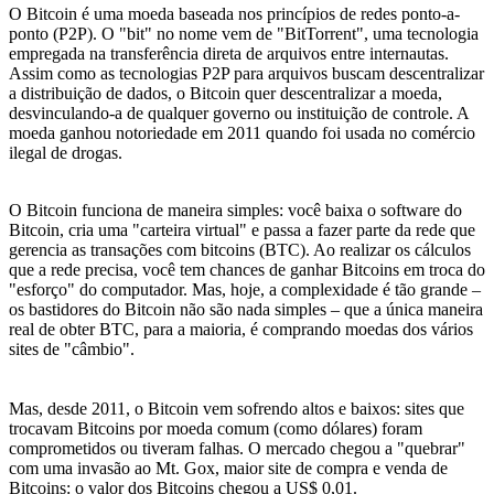
O Bitcoin é uma moeda baseada nos princípios de redes ponto-a-
ponto (P2P). O "bit" no nome vem de "BitTorrent", uma tecnologia
empregada na transferência direta de arquivos entre internautas.
Assim como as tecnologias P2P para arquivos buscam descentralizar
a distribuição de dados, o Bitcoin quer descentralizar a moeda,
desvinculando-a de qualquer governo ou instituição de controle. A
moeda ganhou notoriedade em 2011 quando foi usada no comércio
ilegal de drogas.
O Bitcoin funciona de maneira simples: você baixa o software do
Bitcoin, cria uma "carteira virtual" e passa a fazer parte da rede que
gerencia as transações com bitcoins (BTC). Ao realizar os cálculos
que a rede precisa, você tem chances de ganhar Bitcoins em troca do
"esforço" do computador. Mas, hoje, a complexidade é tão grande –
os bastidores do Bitcoin não são nada simples – que a única maneira
real de obter BTC, para a maioria, é comprando moedas dos vários
sites de "câmbio".
Mas, desde 2011, o Bitcoin vem sofrendo altos e baixos: sites que
trocavam Bitcoins por moeda comum (como dólares) foram
comprometidos ou tiveram falhas. O mercado chegou a "quebrar"
com uma invasão ao Mt. Gox, maior site de compra e venda de
Bitcoins: o valor dos Bitcoins chegou a US$ 0,01.