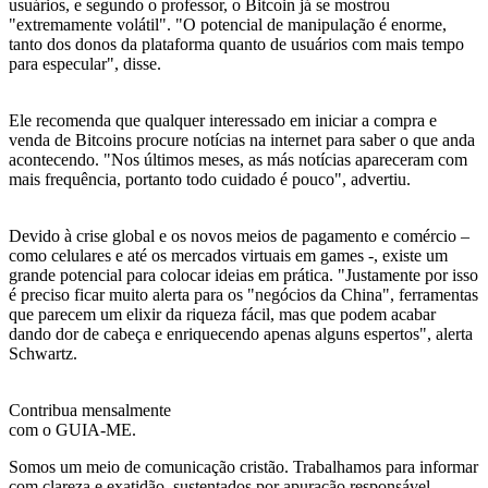
usuários, e segundo o professor, o Bitcoin já se mostrou
"extremamente volátil". "O potencial de manipulação é enorme,
tanto dos donos da plataforma quanto de usuários com mais tempo
para especular", disse.
Ele recomenda que qualquer interessado em iniciar a compra e
venda de Bitcoins procure notícias na internet para saber o que anda
acontecendo. "Nos últimos meses, as más notícias apareceram com
mais frequência, portanto todo cuidado é pouco", advertiu.
Devido à crise global e os novos meios de pagamento e comércio –
como celulares e até os mercados virtuais em games -, existe um
grande potencial para colocar ideias em prática. "Justamente por isso
é preciso ficar muito alerta para os "negócios da China", ferramentas
que parecem um elixir da riqueza fácil, mas que podem acabar
dando dor de cabeça e enriquecendo apenas alguns espertos", alerta
Schwartz.
Contribua mensalmente
com o GUIA-ME.
Somos um meio de comunicação cristão. Trabalhamos para informar
com clareza e exatidão, sustentados por apuração responsável,