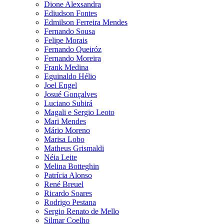
Dione Alexsandra
Ediudson Fontes
Edmilson Ferreira Mendes
Fernando Sousa
Felipe Morais
Fernando Queiróz
Fernando Moreira
Frank Medina
Eguinaldo Hélio
Joel Engel
Josué Gonçalves
Luciano Subirá
Magali e Sergio Leoto
Mari Mendes
Mário Moreno
Marisa Lobo
Matheus Grismaldi
Néia Leite
Melina Botteghin
Patrícia Alonso
René Breuel
Ricardo Soares
Rodrigo Pestana
Sergio Renato de Mello
Silmar Coelho