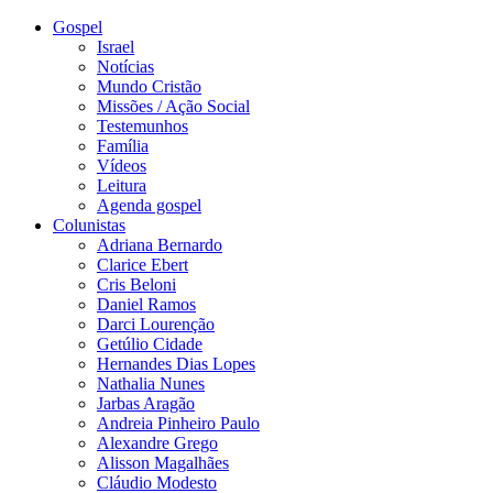
Gospel
Israel
Notícias
Mundo Cristão
Missões / Ação Social
Testemunhos
Família
Vídeos
Leitura
Agenda gospel
Colunistas
Adriana Bernardo
Clarice Ebert
Cris Beloni
Daniel Ramos
Darci Lourenção
Getúlio Cidade
Hernandes Dias Lopes
Nathalia Nunes
Jarbas Aragão
Andreia Pinheiro Paulo
Alexandre Grego
Alisson Magalhães
Cláudio Modesto