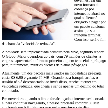
devem estrear um
novo formato de
cobrança por
internet no Brasil no
qual o cliente é
obrigado a pagar por
um pacote adicional
assim que sua
franquia terminar.
Com isso, será o fim
da chamada "velocidade reduzida".
A novidade será implementada primeiro pela Vivo, segundo reporta
O Globo. Maior operadora do país, com 79 milhões de clientes, a
empresa apresentará o formato primeiro a quem tem celular pré-pago
para, futuramente, mirar os clientes de planos pós-pagos.
Atualmente, um dos pacotes mais usados na modalidade pré-paga
custa R$ 6,90 e garante 75 MB. Quando essa franquia acaba, o
usuário não é desconectado; ao invés disso, recebe internet em
velocidade reduzida, que chega a ser de apenas um décimo do total
contratado.
Em novembro, quando o limite for alcançado a internet será cortada
e, para continuar navegando, a pessoa precisará comprar 50 MB
adicionais por R$ 2,99 para usar pelos próximos sete dias.