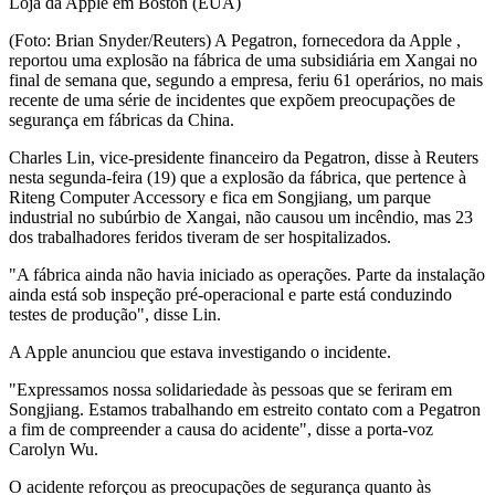
Loja da Apple em Boston (EUA)
(Foto: Brian Snyder/Reuters) A Pegatron, fornecedora da Apple ,
reportou uma explosão na fábrica de uma subsidiária em Xangai no
final de semana que, segundo a empresa, feriu 61 operários, no mais
recente de uma série de incidentes que expõem preocupações de
segurança em fábricas da China.
Charles Lin, vice-presidente financeiro da Pegatron, disse à Reuters
nesta segunda-feira (19) que a explosão da fábrica, que pertence à
Riteng Computer Accessory e fica em Songjiang, um parque
industrial no subúrbio de Xangai, não causou um incêndio, mas 23
dos trabalhadores feridos tiveram de ser hospitalizados.
"A fábrica ainda não havia iniciado as operações. Parte da instalação
ainda está sob inspeção pré-operacional e parte está conduzindo
testes de produção", disse Lin.
A Apple anunciou que estava investigando o incidente.
"Expressamos nossa solidariedade às pessoas que se feriram em
Songjiang. Estamos trabalhando em estreito contato com a Pegatron
a fim de compreender a causa do acidente", disse a porta-voz
Carolyn Wu.
O acidente reforçou as preocupações de segurança quanto às