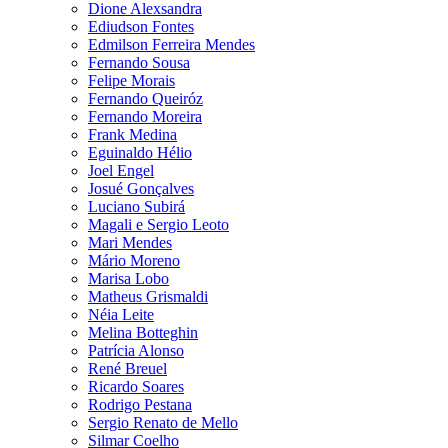
Dione Alexsandra
Ediudson Fontes
Edmilson Ferreira Mendes
Fernando Sousa
Felipe Morais
Fernando Queiróz
Fernando Moreira
Frank Medina
Eguinaldo Hélio
Joel Engel
Josué Gonçalves
Luciano Subirá
Magali e Sergio Leoto
Mari Mendes
Mário Moreno
Marisa Lobo
Matheus Grismaldi
Néia Leite
Melina Botteghin
Patrícia Alonso
René Breuel
Ricardo Soares
Rodrigo Pestana
Sergio Renato de Mello
Silmar Coelho