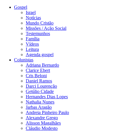
Gospel
Israel
Notícias
Mundo Cristão
Missões / Ação Social
Testemunhos
Família
Vídeos
Leitura
Agenda gospel
Colunistas
Adriana Bernardo
Clarice Ebert
Cris Beloni
Daniel Ramos
Darci Lourenção
Getúlio Cidade
Hernandes Dias Lopes
Nathalia Nunes
Jarbas Aragão
Andreia Pinheiro Paulo
Alexandre Grego
Alisson Magalhães
Cláudio Modesto