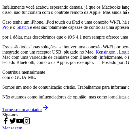
Infelizmente você acabou esperando demais, já que os Macbooks lanç
disso, não funcionam com o controle remoto da Apple. Mas ainda há 
Caso tenha um iPhone, iPod touch ou iPad e uma conexão Wi-Fi, há al
Pro
e o
Snatch
e eles são totalmente capazes de controlar uma apres
por 1 dólar, mas descobrimos que o iOS 4.1 nem sempre oferece uma 
Essas são todas boas soluções, se houver uma conexão Wi-Fi por perto
integrado com um receptor USB, plugado no Mac.
Kensingon
,
Logi
Mac com uma variedade de celulares com Bluetooth (infelizmente, o i
teclado Bluetooth, como o da Apple, por exemplo. Postado por: G
Contribua mensalmente
com o GUIA-ME.
Somos um meio de comunicação cristão. Trabalhamos para informar com
Não atuamos como influenciadores de opinião, mas como jornalistas 
Torne-se um apoiador
Siga-nos
Mensagem