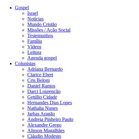
Gospel
Israel
Notícias
Mundo Cristão
Missões / Ação Social
Testemunhos
Família
Vídeos
Leitura
Agenda gospel
Colunistas
Adriana Bernardo
Clarice Ebert
Cris Beloni
Daniel Ramos
Darci Lourenção
Getúlio Cidade
Hernandes Dias Lopes
Nathalia Nunes
Jarbas Aragão
Andreia Pinheiro Paulo
Alexandre Grego
Alisson Magalhães
Cláudio Modesto