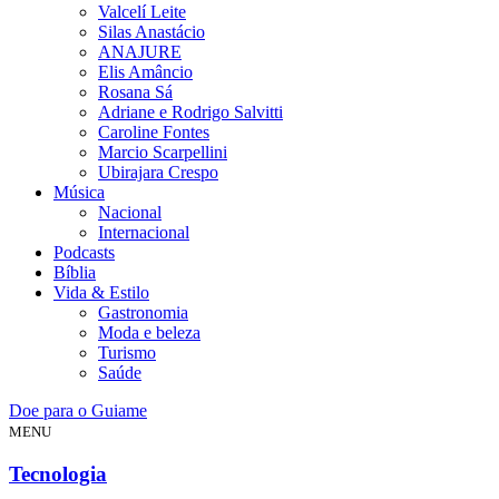
Valcelí Leite
Silas Anastácio
ANAJURE
Elis Amâncio
Rosana Sá
Adriane e Rodrigo Salvitti
Caroline Fontes
Marcio Scarpellini
Ubirajara Crespo
Música
Nacional
Internacional
Podcasts
Bíblia
Vida & Estilo
Gastronomia
Moda e beleza
Turismo
Saúde
Doe para o Guiame
MENU
Tecnologia