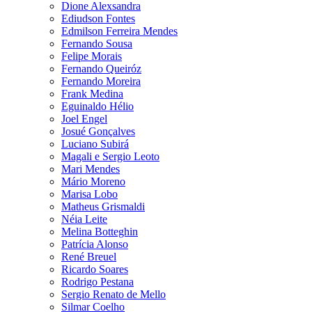
Dione Alexsandra
Ediudson Fontes
Edmilson Ferreira Mendes
Fernando Sousa
Felipe Morais
Fernando Queiróz
Fernando Moreira
Frank Medina
Eguinaldo Hélio
Joel Engel
Josué Gonçalves
Luciano Subirá
Magali e Sergio Leoto
Mari Mendes
Mário Moreno
Marisa Lobo
Matheus Grismaldi
Néia Leite
Melina Botteghin
Patrícia Alonso
René Breuel
Ricardo Soares
Rodrigo Pestana
Sergio Renato de Mello
Silmar Coelho