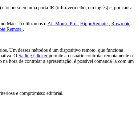
 não possuem uma porta IR (infra-vermelho, em inglês) e, por causa
 no Mac. Já utilizamos o
Air Mouse Pro
,
HippoRemote
,
Rowmote
ote Remote
.
 meios. Um desses métodos é um dispositivo remoto, que funciona
rnativa. O
Salling Clicker
permite ao usuário controlar remotamente o
o na hora de controlar a apresentação, é possível comandá-la com um
teriosa e compromisso editorial.
.