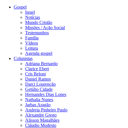
Gospel
Israel
Notícias
Mundo Cristão
Missões / Ação Social
Testemunhos
Família
Vídeos
Leitura
Agenda gospel
Colunistas
Adriana Bernardo
Clarice Ebert
Cris Beloni
Daniel Ramos
Darci Lourenção
Getúlio Cidade
Hernandes Dias Lopes
Nathalia Nunes
Jarbas Aragão
Andreia Pinheiro Paulo
Alexandre Grego
Alisson Magalhães
Cláudio Modesto