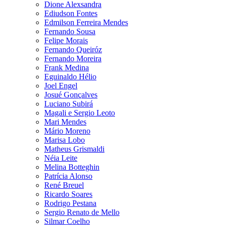
Dione Alexsandra
Ediudson Fontes
Edmilson Ferreira Mendes
Fernando Sousa
Felipe Morais
Fernando Queiróz
Fernando Moreira
Frank Medina
Eguinaldo Hélio
Joel Engel
Josué Gonçalves
Luciano Subirá
Magali e Sergio Leoto
Mari Mendes
Mário Moreno
Marisa Lobo
Matheus Grismaldi
Néia Leite
Melina Botteghin
Patrícia Alonso
René Breuel
Ricardo Soares
Rodrigo Pestana
Sergio Renato de Mello
Silmar Coelho