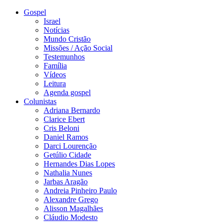
Gospel
Israel
Notícias
Mundo Cristão
Missões / Ação Social
Testemunhos
Família
Vídeos
Leitura
Agenda gospel
Colunistas
Adriana Bernardo
Clarice Ebert
Cris Beloni
Daniel Ramos
Darci Lourenção
Getúlio Cidade
Hernandes Dias Lopes
Nathalia Nunes
Jarbas Aragão
Andreia Pinheiro Paulo
Alexandre Grego
Alisson Magalhães
Cláudio Modesto