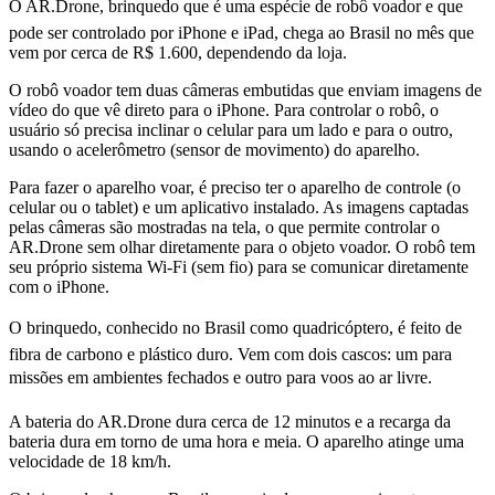
O AR.Drone, brinquedo que é uma espécie de robô voador e que
pode ser controlado por iPhone e iPad, chega ao Brasil no mês que
vem por cerca de R$ 1.600, dependendo da loja.
O robô voador tem duas câmeras embutidas que enviam imagens de
vídeo do que vê direto para o iPhone. Para controlar o robô, o
usuário só precisa inclinar o celular para um lado e para o outro,
usando o acelerômetro (sensor de movimento) do aparelho.
Para fazer o aparelho voar, é preciso ter o aparelho de controle (o
celular ou o tablet) e um aplicativo instalado. As imagens captadas
pelas câmeras são mostradas na tela, o que permite controlar o
AR.Drone sem olhar diretamente para o objeto voador. O robô tem
seu próprio sistema Wi-Fi (sem fio) para se comunicar diretamente
com o iPhone.
O brinquedo, conhecido no Brasil como quadricóptero, é feito de
fibra de carbono e plástico duro. Vem com dois cascos: um para
missões em ambientes fechados e outro para voos ao ar livre.
A bateria do AR.Drone dura cerca de 12 minutos e a recarga da
bateria dura em torno de uma hora e meia. O aparelho atinge uma
velocidade de 18 km/h.