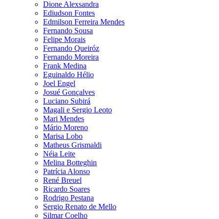
Dione Alexsandra
Ediudson Fontes
Edmilson Ferreira Mendes
Fernando Sousa
Felipe Morais
Fernando Queiróz
Fernando Moreira
Frank Medina
Eguinaldo Hélio
Joel Engel
Josué Gonçalves
Luciano Subirá
Magali e Sergio Leoto
Mari Mendes
Mário Moreno
Marisa Lobo
Matheus Grismaldi
Néia Leite
Melina Botteghin
Patrícia Alonso
René Breuel
Ricardo Soares
Rodrigo Pestana
Sergio Renato de Mello
Silmar Coelho