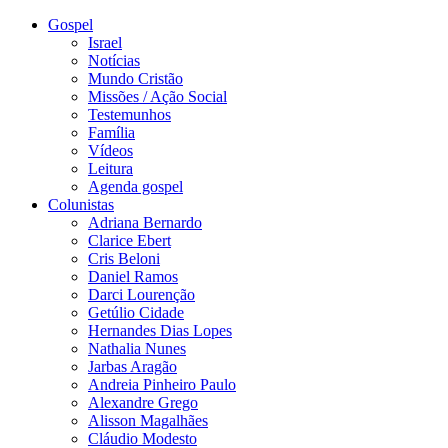
Gospel
Israel
Notícias
Mundo Cristão
Missões / Ação Social
Testemunhos
Família
Vídeos
Leitura
Agenda gospel
Colunistas
Adriana Bernardo
Clarice Ebert
Cris Beloni
Daniel Ramos
Darci Lourenção
Getúlio Cidade
Hernandes Dias Lopes
Nathalia Nunes
Jarbas Aragão
Andreia Pinheiro Paulo
Alexandre Grego
Alisson Magalhães
Cláudio Modesto