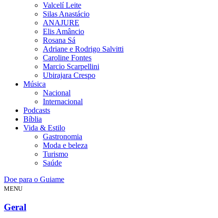
Valcelí Leite
Silas Anastácio
ANAJURE
Elis Amâncio
Rosana Sá
Adriane e Rodrigo Salvitti
Caroline Fontes
Marcio Scarpellini
Ubirajara Crespo
Música
Nacional
Internacional
Podcasts
Bíblia
Vida & Estilo
Gastronomia
Moda e beleza
Turismo
Saúde
Doe para o Guiame
MENU
Geral