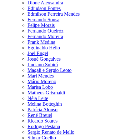
Dione Alexsandra
Ediudson Fontes
Edmilson Ferreira Mendes
Fernando Sousa
Felipe Morais
Fernando Queiróz
Fernando Moreira
Frank Medina
Eguinaldo Hélio
Joel Engel
Josué Gonçalves
Luciano Subirá
Magali e Sergio Leoto
Mari Mendes
Mário Moreno
Marisa Lobo
Matheus Grismaldi
Néia Leite
Melina Botteghin
Patrícia Alonso
René Breuel
Ricardo Soares
Rodrigo Pestana
Sergio Renato de Mello
Silmar Coelho