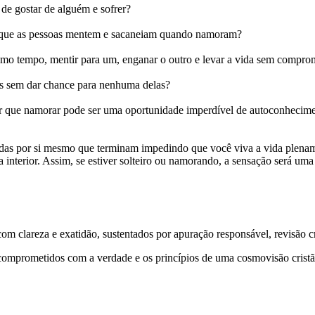
de gostar de alguém e sofrer?
porque as pessoas mentem e sacaneiam quando namoram?
esmo tempo, mentir para um, enganar o outro e levar a vida sem comp
as sem dar chance para nenhuma delas?
r que namorar pode ser uma oportunidade imperdível de autoconhecimento
das por si mesmo que terminam impedindo que você viva a vida plenament
interior. Assim, se estiver solteiro ou namorando, a sensação será uma 
 clareza e exatidão, sustentados por apuração responsável, revisão cri
comprometidos com a verdade e os princípios de uma cosmovisão cristã