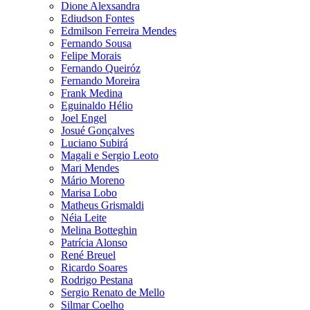
Dione Alexsandra
Ediudson Fontes
Edmilson Ferreira Mendes
Fernando Sousa
Felipe Morais
Fernando Queiróz
Fernando Moreira
Frank Medina
Eguinaldo Hélio
Joel Engel
Josué Gonçalves
Luciano Subirá
Magali e Sergio Leoto
Mari Mendes
Mário Moreno
Marisa Lobo
Matheus Grismaldi
Néia Leite
Melina Botteghin
Patrícia Alonso
René Breuel
Ricardo Soares
Rodrigo Pestana
Sergio Renato de Mello
Silmar Coelho