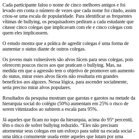
Cada participante falou o nome de cinco melhores amigos e foi
levado em conta o número de vezes que cada nome foi citado, assim
criou-se uma escala de popularidade. Para identificar as frequentes
vítimas de bullying, os pesquisadores pediram a cada estudante que
citasse cinco colegas que implicavam com ele e cinco colegas com
quem eles implicassem.
O estudo mostra que a prática de agredir colegas é uma forma de
aumentar o status diante de outros colegas.
Os jovens mais vulneráveis são alvos fáceis para seus colegas, pois
oferecem poucos riscos aos que praticam o bullying. Mas, na
medida em que a agressão tem o objetivo de promover um aumento
do status, mirar esses alvos fáceis não resultaria em grandes
benefícios aos algozes. Nessa lógica, para ascender socialmente,
seria preciso mirar alvos populares.
Resultados da pesquisa mostram que garotas e garotos na metade da
hierarquia social do colégio (50%) aumentam em 25% o risco de
serem vitimizados ao subirem a escala para 95%.
Já aqueles que ficam no topo da hierarquia, acima do 95º percentil,
têm o risco de sofrer bullying reduzido. “Eles não precisam
atormentar seus colegas em um esforço para subir na escada social –
uma tática comumente usada entre aqueles que lutam por uma