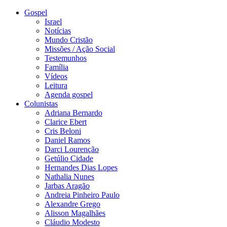
Gospel
Israel
Notícias
Mundo Cristão
Missões / Ação Social
Testemunhos
Família
Vídeos
Leitura
Agenda gospel
Colunistas
Adriana Bernardo
Clarice Ebert
Cris Beloni
Daniel Ramos
Darci Lourenção
Getúlio Cidade
Hernandes Dias Lopes
Nathalia Nunes
Jarbas Aragão
Andreia Pinheiro Paulo
Alexandre Grego
Alisson Magalhães
Cláudio Modesto