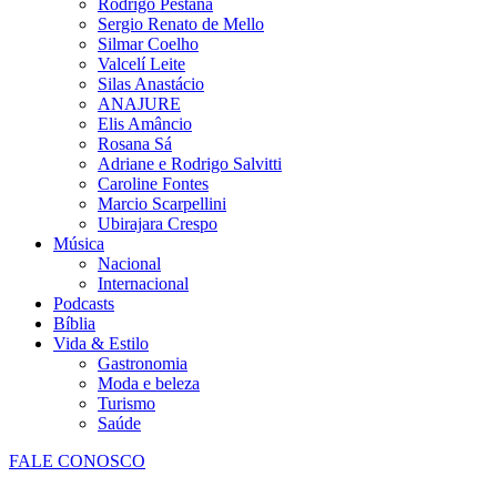
Rodrigo Pestana
Sergio Renato de Mello
Silmar Coelho
Valcelí Leite
Silas Anastácio
ANAJURE
Elis Amâncio
Rosana Sá
Adriane e Rodrigo Salvitti
Caroline Fontes
Marcio Scarpellini
Ubirajara Crespo
Música
Nacional
Internacional
Podcasts
Bíblia
Vida & Estilo
Gastronomia
Moda e beleza
Turismo
Saúde
FALE CONOSCO