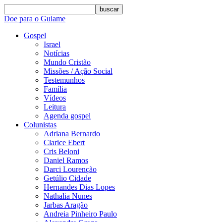
buscar
Doe para o Guiame
Gospel
Israel
Notícias
Mundo Cristão
Missões / Ação Social
Testemunhos
Família
Vídeos
Leitura
Agenda gospel
Colunistas
Adriana Bernardo
Clarice Ebert
Cris Beloni
Daniel Ramos
Darci Lourenção
Getúlio Cidade
Hernandes Dias Lopes
Nathalia Nunes
Jarbas Aragão
Andreia Pinheiro Paulo