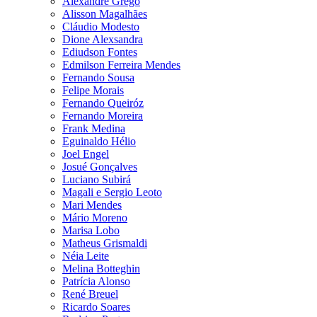
Alexandre Grego
Alisson Magalhães
Cláudio Modesto
Dione Alexsandra
Ediudson Fontes
Edmilson Ferreira Mendes
Fernando Sousa
Felipe Morais
Fernando Queiróz
Fernando Moreira
Frank Medina
Eguinaldo Hélio
Joel Engel
Josué Gonçalves
Luciano Subirá
Magali e Sergio Leoto
Mari Mendes
Mário Moreno
Marisa Lobo
Matheus Grismaldi
Néia Leite
Melina Botteghin
Patrícia Alonso
René Breuel
Ricardo Soares