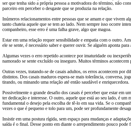
ser que tenha sido a própria pessoa a motivadora do término, não co
parceiro em perceber o desgaste que se produzia na relação.
Inúmeros relacionamentos entre pessoas que se amam e que vivem algo
tanto chateia aquele que se tem ao lado. Nem sempre isso ocorre inte
companheiro, esse erro é uma falha grave, algo que magoa.
Estar em uma relação requer sensibilidade e empatia com o outro. Am
ele se sente, é necessário saber e querer ouvir. Se alguém aponta para
Algumas vezes o erro repetido acontece por imaturidade ou inexperiê
namorado se sente excluído ou inseguro. Muitos términos acontecem p
Outras vezes, tratando-se de casais adultos, os erros acontecem por d
distintos. Dos casais maduros espera-se mais tolerância, conversa, j
tirando, ou minando uma relação até então saudável e enriquecedora.
Possivelmente o grande desafio dos casais é perceber que estar em u
ter dedicação e interesse. O outro, aquele que está ao seu lado, é u
fundamental o desejo pela escolha de tê-lo em sua vida. Se o compa
vezes o que é pequeno e tolo para um, pode ser profundamente desagrad
Insistir em uma postura rígida, sem espaço para mudanças e adaptações
saída é o final. Desse ponto em diante o arrependimento pouco pode f