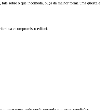
te, fale sobre o que incomoda, ouça da melhor forma uma queixa e
teriosa e compromisso editorial.
.
 continuar navegando você concorda com essas condições