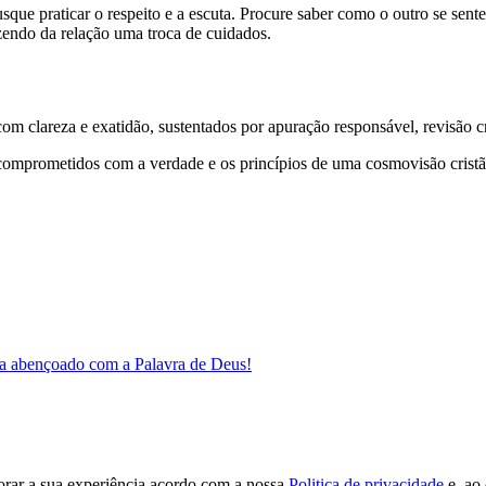
usque praticar o respeito e a escuta. Procure saber como o outro se sen
azendo da relação uma troca de cuidados.
 clareza e exatidão, sustentados por apuração responsável, revisão cri
comprometidos com a verdade e os princípios de uma cosmovisão cristã
a abençoado com a Palavra de Deus!
orar a sua experiência acordo com a nossa
Politica de privacidade
e, ao