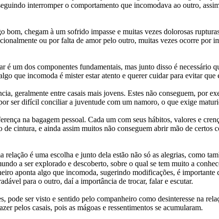
nseguindo interromper o comportamento que incomodava ao outro, assim
 bom, chegam à um sofrido impasse e muitas vezes dolorosas rupturas,
ncionalmente ou por falta de amor pelo outro, muitas vezes ocorre por
ar é um dos componentes fundamentais, mas junto disso é necessário q
 algo que incomoda é mister estar atento e querer cuidar para evitar que
ncia, geralmente entre casais mais jovens. Estes não conseguem, por 
or ser difícil conciliar a juventude com um namoro, o que exige matur
iferença na bagagem pessoal. Cada um com seus hábitos, valores e crenç
ogo de cintura, e ainda assim muitos não conseguem abrir mão de certo
ma relação é uma escolha e junto dela estão não só as alegrias, como 
m mundo a ser explorado e descoberto, sobre o qual se tem muito a conhe
nheiro aponta algo que incomoda, sugerindo modificações, é importante
ável para o outro, daí a importância de trocar, falar e escutar.
, pode ser visto e sentido pelo companheiro como desinteresse na relaç
azer pelos casais, pois as mágoas e ressentimentos se acumularam.