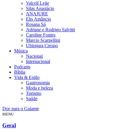
Valcelí Leite
Silas Anastácio
ANAJURE
Elis Amâncio
Rosana Sá
Adriane e Rodrigo Salvitti
Caroline Fontes
Marcio Scarpellini
Ubirajara Crespo
Música
Nacional
Internacional
Podcasts
Bíblia
Vida & Estilo
Gastronomia
Moda e beleza
Turismo
Saúde
Doe para o Guiame
MENU
Geral