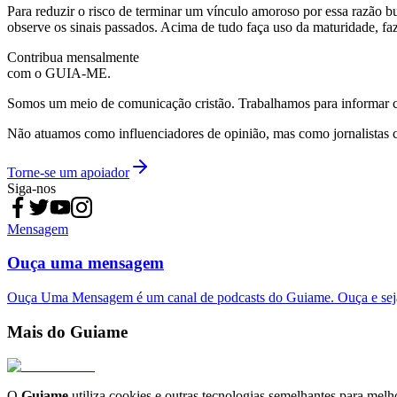
Para reduzir o risco de terminar um vínculo amoroso por essa razão b
observe os sinais passados. Acima de tudo faça uso da maturidade, f
Contribua mensalmente
com o GUIA-ME.
Somos um meio de comunicação cristão. Trabalhamos para informar com
Não atuamos como influenciadores de opinião, mas como jornalistas 
Torne-se um apoiador
Siga-nos
Mensagem
Ouça uma mensagem
Ouça Uma Mensagem é um canal de podcasts do Guiame. Ouça e sej
Mais do Guiame
O
Guiame
utiliza cookies e outras tecnologias semelhantes para melh