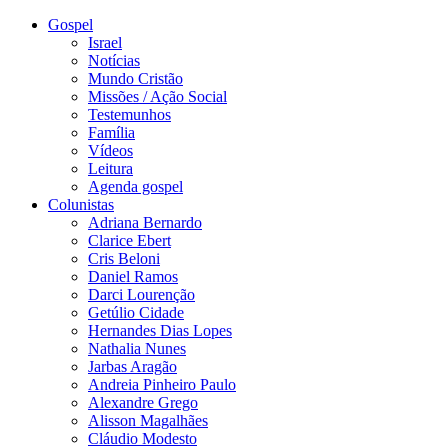
Gospel
Israel
Notícias
Mundo Cristão
Missões / Ação Social
Testemunhos
Família
Vídeos
Leitura
Agenda gospel
Colunistas
Adriana Bernardo
Clarice Ebert
Cris Beloni
Daniel Ramos
Darci Lourenção
Getúlio Cidade
Hernandes Dias Lopes
Nathalia Nunes
Jarbas Aragão
Andreia Pinheiro Paulo
Alexandre Grego
Alisson Magalhães
Cláudio Modesto