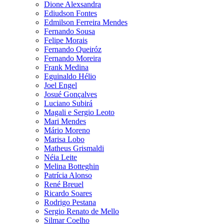
Dione Alexsandra
Ediudson Fontes
Edmilson Ferreira Mendes
Fernando Sousa
Felipe Morais
Fernando Queiróz
Fernando Moreira
Frank Medina
Eguinaldo Hélio
Joel Engel
Josué Gonçalves
Luciano Subirá
Magali e Sergio Leoto
Mari Mendes
Mário Moreno
Marisa Lobo
Matheus Grismaldi
Néia Leite
Melina Botteghin
Patrícia Alonso
René Breuel
Ricardo Soares
Rodrigo Pestana
Sergio Renato de Mello
Silmar Coelho