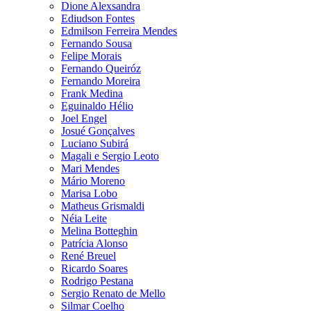
Dione Alexsandra
Ediudson Fontes
Edmilson Ferreira Mendes
Fernando Sousa
Felipe Morais
Fernando Queiróz
Fernando Moreira
Frank Medina
Eguinaldo Hélio
Joel Engel
Josué Gonçalves
Luciano Subirá
Magali e Sergio Leoto
Mari Mendes
Mário Moreno
Marisa Lobo
Matheus Grismaldi
Néia Leite
Melina Botteghin
Patrícia Alonso
René Breuel
Ricardo Soares
Rodrigo Pestana
Sergio Renato de Mello
Silmar Coelho