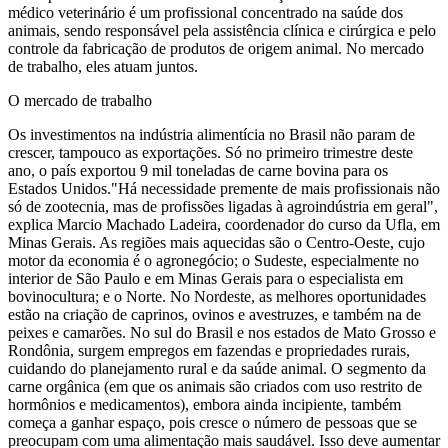
médico veterinário é um profissional concentrado na saúde dos
animais, sendo responsável pela assistência clínica e cirúrgica e pelo
controle da fabricação de produtos de origem animal. No mercado
de trabalho, eles atuam juntos.
O mercado de trabalho
Os investimentos na indústria alimentícia no Brasil não param de
crescer, tampouco as exportações. Só no primeiro trimestre deste
ano, o país exportou 9 mil toneladas de carne bovina para os
Estados Unidos."Há necessidade premente de mais profissionais não
só de zootecnia, mas de profissões ligadas à agroindústria em geral",
explica Marcio Machado Ladeira, coordenador do curso da Ufla, em
Minas Gerais. As regiões mais aquecidas são o Centro-Oeste, cujo
motor da economia é o agronegócio; o Sudeste, especialmente no
interior de São Paulo e em Minas Gerais para o especialista em
bovinocultura; e o Norte. No Nordeste, as melhores oportunidades
estão na criação de caprinos, ovinos e avestruzes, e também na de
peixes e camarões. No sul do Brasil e nos estados de Mato Grosso e
Rondônia, surgem empregos em fazendas e propriedades rurais,
cuidando do planejamento rural e da saúde animal. O segmento da
carne orgânica (em que os animais são criados com uso restrito de
hormônios e medicamentos), embora ainda incipiente, também
começa a ganhar espaço, pois cresce o número de pessoas que se
preocupam com uma alimentação mais saudável. Isso deve aumentar