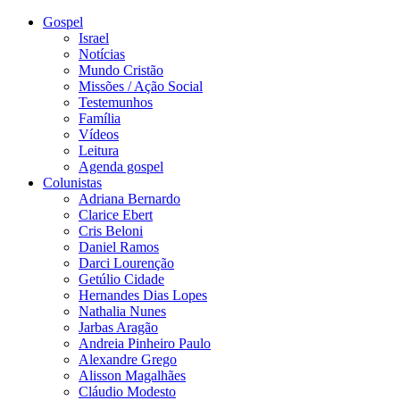
Gospel
Israel
Notícias
Mundo Cristão
Missões / Ação Social
Testemunhos
Família
Vídeos
Leitura
Agenda gospel
Colunistas
Adriana Bernardo
Clarice Ebert
Cris Beloni
Daniel Ramos
Darci Lourenção
Getúlio Cidade
Hernandes Dias Lopes
Nathalia Nunes
Jarbas Aragão
Andreia Pinheiro Paulo
Alexandre Grego
Alisson Magalhães
Cláudio Modesto