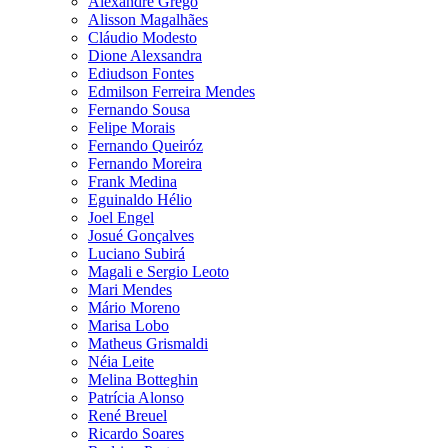
Alexandre Grego
Alisson Magalhães
Cláudio Modesto
Dione Alexsandra
Ediudson Fontes
Edmilson Ferreira Mendes
Fernando Sousa
Felipe Morais
Fernando Queiróz
Fernando Moreira
Frank Medina
Eguinaldo Hélio
Joel Engel
Josué Gonçalves
Luciano Subirá
Magali e Sergio Leoto
Mari Mendes
Mário Moreno
Marisa Lobo
Matheus Grismaldi
Néia Leite
Melina Botteghin
Patrícia Alonso
René Breuel
Ricardo Soares