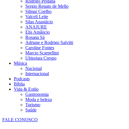
Rodrigo Pestana
Sergio Renato de Mello
Silmar Coelho
Valcelí Leite
Silas Anastácio
ANAJURE
Elis Amâncio
Rosana Sá
Adriane e Rodrigo Salvitti
Caroline Fontes
Marcio Scarpellini
Ubirajara Crespo
Música
Nacional
Internacional
Podcasts
Bíblia
Vida & Estilo
Gastronomia
Moda e beleza
Turismo
Saúde
FALE CONOSCO