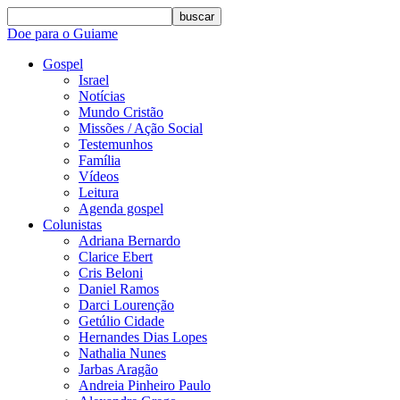
buscar
Doe para o Guiame
Gospel
Israel
Notícias
Mundo Cristão
Missões / Ação Social
Testemunhos
Família
Vídeos
Leitura
Agenda gospel
Colunistas
Adriana Bernardo
Clarice Ebert
Cris Beloni
Daniel Ramos
Darci Lourenção
Getúlio Cidade
Hernandes Dias Lopes
Nathalia Nunes
Jarbas Aragão
Andreia Pinheiro Paulo