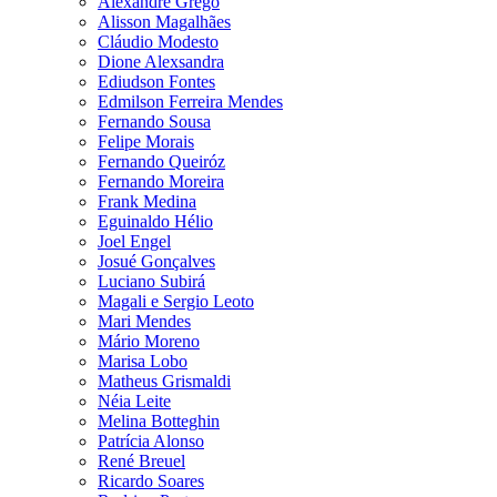
Alexandre Grego
Alisson Magalhães
Cláudio Modesto
Dione Alexsandra
Ediudson Fontes
Edmilson Ferreira Mendes
Fernando Sousa
Felipe Morais
Fernando Queiróz
Fernando Moreira
Frank Medina
Eguinaldo Hélio
Joel Engel
Josué Gonçalves
Luciano Subirá
Magali e Sergio Leoto
Mari Mendes
Mário Moreno
Marisa Lobo
Matheus Grismaldi
Néia Leite
Melina Botteghin
Patrícia Alonso
René Breuel
Ricardo Soares