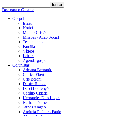
buscar
Doe para o Guiame
Gospel
Israel
Notícias
Mundo Cristão
Missões / Ação Social
Testemunhos
Família
Vídeos
Leitura
Agenda gospel
Colunistas
Adriana Bernardo
Clarice Ebert
Cris Beloni
Daniel Ramos
Darci Lourenção
Getúlio Cidade
Hernandes Dias Lopes
Nathalia Nunes
Jarbas Aragão
Andreia Pinheiro Paulo