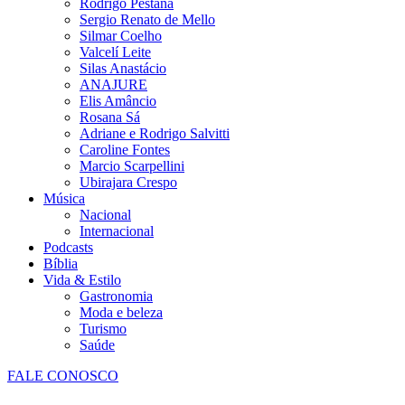
Rodrigo Pestana
Sergio Renato de Mello
Silmar Coelho
Valcelí Leite
Silas Anastácio
ANAJURE
Elis Amâncio
Rosana Sá
Adriane e Rodrigo Salvitti
Caroline Fontes
Marcio Scarpellini
Ubirajara Crespo
Música
Nacional
Internacional
Podcasts
Bíblia
Vida & Estilo
Gastronomia
Moda e beleza
Turismo
Saúde
FALE CONOSCO