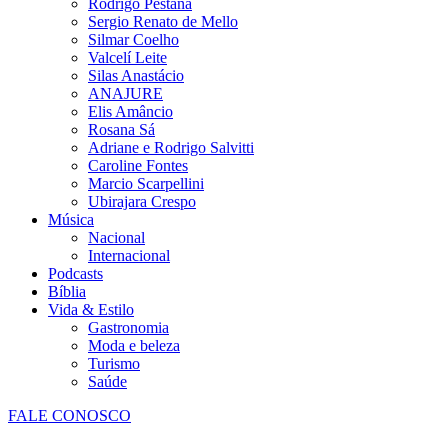
Rodrigo Pestana
Sergio Renato de Mello
Silmar Coelho
Valcelí Leite
Silas Anastácio
ANAJURE
Elis Amâncio
Rosana Sá
Adriane e Rodrigo Salvitti
Caroline Fontes
Marcio Scarpellini
Ubirajara Crespo
Música
Nacional
Internacional
Podcasts
Bíblia
Vida & Estilo
Gastronomia
Moda e beleza
Turismo
Saúde
FALE CONOSCO