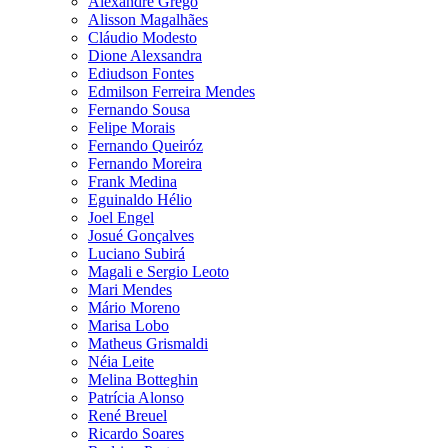
Alexandre Grego
Alisson Magalhães
Cláudio Modesto
Dione Alexsandra
Ediudson Fontes
Edmilson Ferreira Mendes
Fernando Sousa
Felipe Morais
Fernando Queiróz
Fernando Moreira
Frank Medina
Eguinaldo Hélio
Joel Engel
Josué Gonçalves
Luciano Subirá
Magali e Sergio Leoto
Mari Mendes
Mário Moreno
Marisa Lobo
Matheus Grismaldi
Néia Leite
Melina Botteghin
Patrícia Alonso
René Breuel
Ricardo Soares