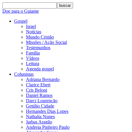
buscar
Doe para o Guiame
Gospel
Israel
Notícias
Mundo Cristão
Missões / Ação Social
Testemunhos
Família
Vídeos
Leitura
Agenda gospel
Colunistas
Adriana Bernardo
Clarice Ebert
Cris Beloni
Daniel Ramos
Darci Lourenção
Getúlio Cidade
Hernandes Dias Lopes
Nathalia Nunes
Jarbas Aragão
Andreia Pinheiro Paulo