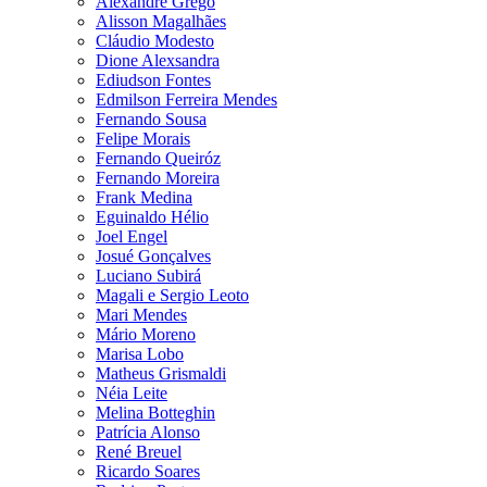
Alexandre Grego
Alisson Magalhães
Cláudio Modesto
Dione Alexsandra
Ediudson Fontes
Edmilson Ferreira Mendes
Fernando Sousa
Felipe Morais
Fernando Queiróz
Fernando Moreira
Frank Medina
Eguinaldo Hélio
Joel Engel
Josué Gonçalves
Luciano Subirá
Magali e Sergio Leoto
Mari Mendes
Mário Moreno
Marisa Lobo
Matheus Grismaldi
Néia Leite
Melina Botteghin
Patrícia Alonso
René Breuel
Ricardo Soares