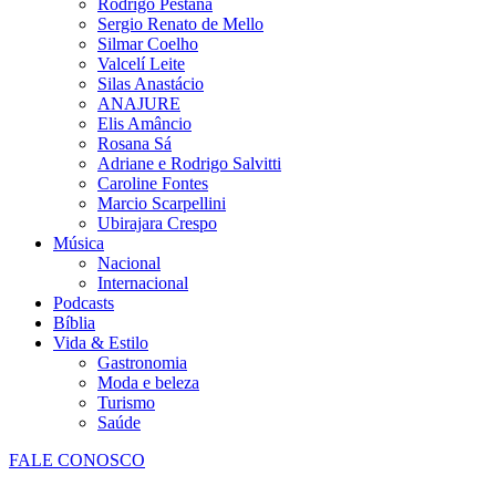
Rodrigo Pestana
Sergio Renato de Mello
Silmar Coelho
Valcelí Leite
Silas Anastácio
ANAJURE
Elis Amâncio
Rosana Sá
Adriane e Rodrigo Salvitti
Caroline Fontes
Marcio Scarpellini
Ubirajara Crespo
Música
Nacional
Internacional
Podcasts
Bíblia
Vida & Estilo
Gastronomia
Moda e beleza
Turismo
Saúde
FALE CONOSCO