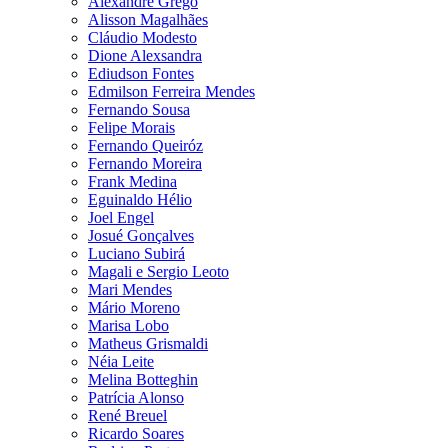
Alexandre Grego
Alisson Magalhães
Cláudio Modesto
Dione Alexsandra
Ediudson Fontes
Edmilson Ferreira Mendes
Fernando Sousa
Felipe Morais
Fernando Queiróz
Fernando Moreira
Frank Medina
Eguinaldo Hélio
Joel Engel
Josué Gonçalves
Luciano Subirá
Magali e Sergio Leoto
Mari Mendes
Mário Moreno
Marisa Lobo
Matheus Grismaldi
Néia Leite
Melina Botteghin
Patrícia Alonso
René Breuel
Ricardo Soares