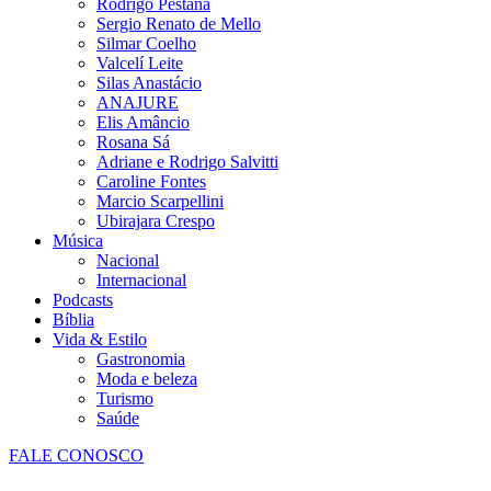
Rodrigo Pestana
Sergio Renato de Mello
Silmar Coelho
Valcelí Leite
Silas Anastácio
ANAJURE
Elis Amâncio
Rosana Sá
Adriane e Rodrigo Salvitti
Caroline Fontes
Marcio Scarpellini
Ubirajara Crespo
Música
Nacional
Internacional
Podcasts
Bíblia
Vida & Estilo
Gastronomia
Moda e beleza
Turismo
Saúde
FALE CONOSCO