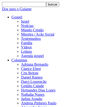
buscar
Doe para o Guiame
Gospel
Israel
Notícias
Mundo Cristão
Missões / Ação Social
Testemunhos
Família
Vídeos
Leitura
Agenda gospel
Colunistas
Adriana Bernardo
Clarice Ebert
Cris Beloni
Daniel Ramos
Darci Lourenção
Getúlio Cidade
Hernandes Dias Lopes
Nathalia Nunes
Jarbas Aragão
Andreia Pinheiro Paulo