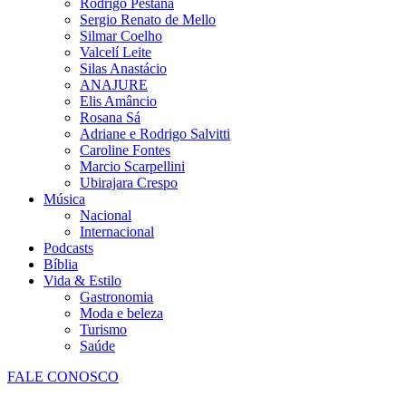
Rodrigo Pestana
Sergio Renato de Mello
Silmar Coelho
Valcelí Leite
Silas Anastácio
ANAJURE
Elis Amâncio
Rosana Sá
Adriane e Rodrigo Salvitti
Caroline Fontes
Marcio Scarpellini
Ubirajara Crespo
Música
Nacional
Internacional
Podcasts
Bíblia
Vida & Estilo
Gastronomia
Moda e beleza
Turismo
Saúde
FALE CONOSCO