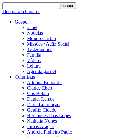
buscar
Doe para o Guiame
Gospel
Israel
Notícias
Mundo Cristão
Missões / Ação Social
Testemunhos
Família
Vídeos
Leitura
Agenda gospel
Colunistas
Adriana Bernardo
Clarice Ebert
Cris Beloni
Daniel Ramos
Darci Lourenção
Getúlio Cidade
Hernandes Dias Lopes
Nathalia Nunes
Jarbas Aragão
Andreia Pinheiro Paulo