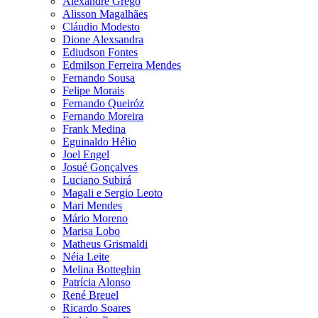
Alexandre Grego
Alisson Magalhães
Cláudio Modesto
Dione Alexsandra
Ediudson Fontes
Edmilson Ferreira Mendes
Fernando Sousa
Felipe Morais
Fernando Queiróz
Fernando Moreira
Frank Medina
Eguinaldo Hélio
Joel Engel
Josué Gonçalves
Luciano Subirá
Magali e Sergio Leoto
Mari Mendes
Mário Moreno
Marisa Lobo
Matheus Grismaldi
Néia Leite
Melina Botteghin
Patrícia Alonso
René Breuel
Ricardo Soares