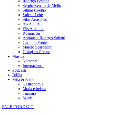
Rodrigo Pestana
Sergio Renato de Mello
Silmar Coelho
Valcelí Leite
Silas Anastácio
ANAJURE
Elis Amâncio
Rosana Sá
Adriane e Rodrigo Salvitti
Caroline Fontes
Marcio Scarpellini
Ubirajara Crespo
Música
Nacional
Internacional
Podcasts
Bíblia
Vida & Estilo
Gastronomia
Moda e beleza
Turismo
Saúde
FALE CONOSCO