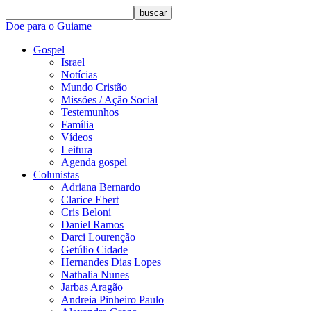
buscar
Doe para o Guiame
Gospel
Israel
Notícias
Mundo Cristão
Missões / Ação Social
Testemunhos
Família
Vídeos
Leitura
Agenda gospel
Colunistas
Adriana Bernardo
Clarice Ebert
Cris Beloni
Daniel Ramos
Darci Lourenção
Getúlio Cidade
Hernandes Dias Lopes
Nathalia Nunes
Jarbas Aragão
Andreia Pinheiro Paulo