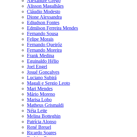
Alexandre Grego
Alisson Magalhães
Cláudio Modesto
Dione Alexsandra
Ediudson Fontes
Edmilson Ferreira Mendes
Fernando Sousa
Felipe Morais
Fernando Queiróz
Fernando Moreira
Frank Medina
Eguinaldo Hélio
Joel Engel
Josué Gonçalves
Luciano Subirá
Magali e Sergio Leoto
Mari Mendes
Mário Moreno
Marisa Lobo
Matheus Grismaldi
Néia Leite
Melina Botteghin
Patrícia Alonso
René Breuel
Ricardo Soares