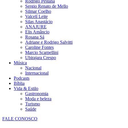
Rodrigo Pestana
Sergio Renato de Mello
Silmar Coelho
Valcelí Leite
Silas Anastácio
ANAJURE
Elis Amâncio
Rosana Sá
Adriane e Rodrigo Salvitti
Caroline Fontes
Marcio Scarpellini
Ubirajara Crespo
Música
Nacional
Internacional
Podcasts
Bíblia
Vida & Estilo
Gastronomia
Moda e beleza
Turismo
Saúde
FALE CONOSCO