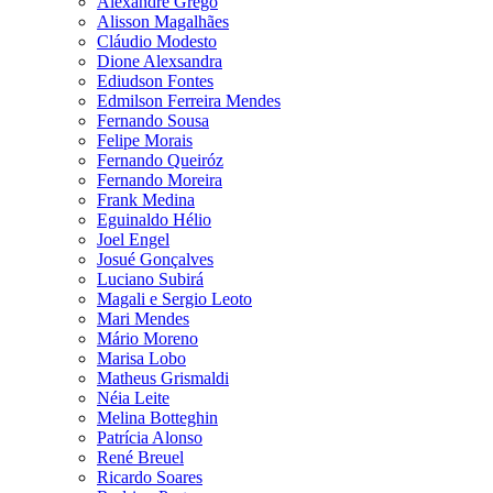
Alexandre Grego
Alisson Magalhães
Cláudio Modesto
Dione Alexsandra
Ediudson Fontes
Edmilson Ferreira Mendes
Fernando Sousa
Felipe Morais
Fernando Queiróz
Fernando Moreira
Frank Medina
Eguinaldo Hélio
Joel Engel
Josué Gonçalves
Luciano Subirá
Magali e Sergio Leoto
Mari Mendes
Mário Moreno
Marisa Lobo
Matheus Grismaldi
Néia Leite
Melina Botteghin
Patrícia Alonso
René Breuel
Ricardo Soares