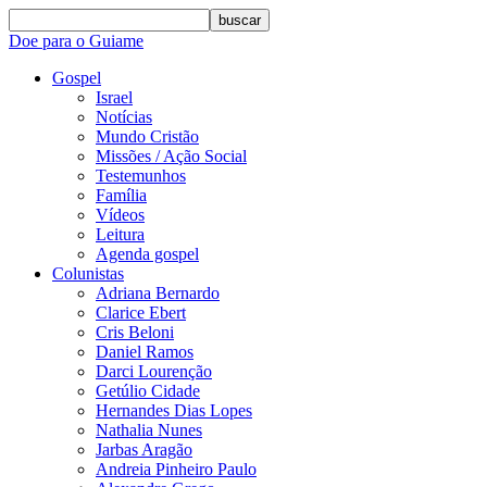
buscar
Doe para o Guiame
Gospel
Israel
Notícias
Mundo Cristão
Missões / Ação Social
Testemunhos
Família
Vídeos
Leitura
Agenda gospel
Colunistas
Adriana Bernardo
Clarice Ebert
Cris Beloni
Daniel Ramos
Darci Lourenção
Getúlio Cidade
Hernandes Dias Lopes
Nathalia Nunes
Jarbas Aragão
Andreia Pinheiro Paulo