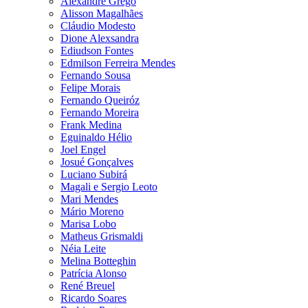
Alexandre Grego
Alisson Magalhães
Cláudio Modesto
Dione Alexsandra
Ediudson Fontes
Edmilson Ferreira Mendes
Fernando Sousa
Felipe Morais
Fernando Queiróz
Fernando Moreira
Frank Medina
Eguinaldo Hélio
Joel Engel
Josué Gonçalves
Luciano Subirá
Magali e Sergio Leoto
Mari Mendes
Mário Moreno
Marisa Lobo
Matheus Grismaldi
Néia Leite
Melina Botteghin
Patrícia Alonso
René Breuel
Ricardo Soares