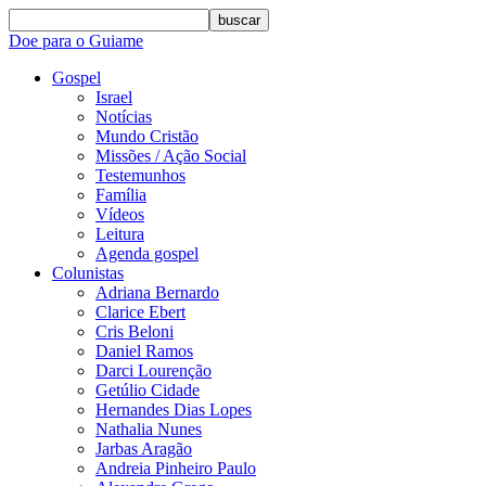
buscar
Doe para o Guiame
Gospel
Israel
Notícias
Mundo Cristão
Missões / Ação Social
Testemunhos
Família
Vídeos
Leitura
Agenda gospel
Colunistas
Adriana Bernardo
Clarice Ebert
Cris Beloni
Daniel Ramos
Darci Lourenção
Getúlio Cidade
Hernandes Dias Lopes
Nathalia Nunes
Jarbas Aragão
Andreia Pinheiro Paulo