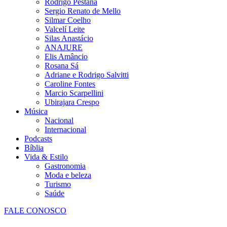
Rodrigo Pestana
Sergio Renato de Mello
Silmar Coelho
Valcelí Leite
Silas Anastácio
ANAJURE
Elis Amâncio
Rosana Sá
Adriane e Rodrigo Salvitti
Caroline Fontes
Marcio Scarpellini
Ubirajara Crespo
Música
Nacional
Internacional
Podcasts
Bíblia
Vida & Estilo
Gastronomia
Moda e beleza
Turismo
Saúde
FALE CONOSCO